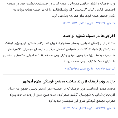
وزیر فرهنگ و ارشاد اسلامی همزمان با هفته کتاب در جدیدترین توئیت خود در صفحه
اجتماعی ایکس، کتاب "کَی‌لانَنسی" اثر ولیدالخالدی را که در جلسه هیات دولت به
رئیس‌جمهور هدیه کرده، برای مطالعه پیشنهاد کرد.
کد خبر: ۸۷۴۲۲۲ تاریخ انتشار : ۱۴۰۲/۰۸/۲۵
اخراجی‌ها در «سوگ شفق» نواختند
۴۰ نفر از نوازندگان اخراجی ارکستر سمفونیک تهران که البته با دستور فوری وزیر فرهنگ
به ارکستر باز خواهند گشت، با همراهی تعدادی دیگر از هنرمندان موسیقی کلاسیک در
قالب یک ارکستر بزرگ به رهبری عرفان وکیلی روی صحنه رفتند و اجرایی مناسبتی ـ مذهبی
با عنوان «سوگ شفق» را روی صحنه بردند.
کد خبر: ۸۶۰۴۷۹ تاریخ انتشار : ۱۴۰۲/۰۶/۱۸
بازدید وزیر فرهنگ از روند ساخت مجتمع فرهنگی هنری آذرشهر
محمد مهدی اسماعیلی وزیر فرهنگ که در حاشیه سفر استانی رییس جمهور به استان
آذربایجان شرقی به شهرستان آذرشهر سفر کرده است صبح امروز از روند ساخت پروژه
عمرانی مجتمع فرهنگی هنری این شهرستان بازدید کرد.
کد خبر: ۸۴۴۵۷۵ تاریخ انتشار : ۱۴۰۲/۰۳/۱۸