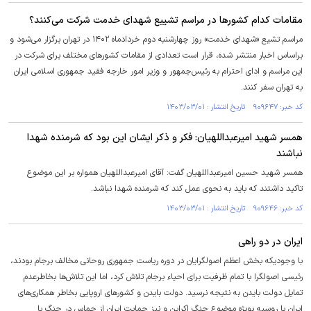
مقامات کدام کشور‌ها در مراسم تشییع شهدای خدمت شرکت می‌کنند؟
مراسم تشیع «شهدای خدمت» روز چهارشنبه دوم خردادماه ۱۴۰۲ در تهران برگزار می‌شود و
براساس اخبار منتشر شده، قرار است تعدادی از مقامات کشورهای مختلف برای شرکت در
این مراسم و ادای احترام به رئیس‌جمهور و وزیر امور خارجه فقید جمهوری اسلامی ایران
به تهران سفر کنند.
کد خبر: ۹۰۹۶۴۷ تاریخ انتشار : ۱۴۰۳/۰۳/۰۱
همسر شهید امیرعبداللهیان: فکر و ذکر ایشان این بود که شرمنده شهدا
نباشند
همسر شهید حسین امیرعبداللهیان گفت: آقای امیرعبداللهیان همواره بر این موضوع
تاکید داشتند که باید به نحوی عمل کند که شرمنده شهدا نباشد.
کد خبر: ۹۰۹۶۴۶ تاریخ انتشار : ۱۴۰۳/۰۳/۰۱
ایران در دو راهی
با وجودیکه بخش اعظم اصولگرایان در دوره ریاست جمهوری روحانی مخالف برجام بودند،
رئیسی اصولگرا با تمام ظرفیت برای احیاء برجام تلاش کرد، اما این تلاش‌ها بخاطرعدم
تمایل دولت بایدن به نتیجه نرسید. دولت بایدن و کشور‌های اروپایی بخاطر همکاری‌های
ایران با روسیه بویژه موضوع جنگ اکراین و نیز حمایت ایران از حماس در جنگ با