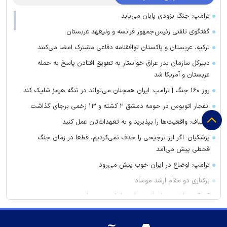
ترامپ: جنگ بزودی پایان می‌یابد
گفتگوی تلفنی رئیس‌جمهور فرانسه و ولیعهد عربستان
ترکیه، عربستان و پاکستان توافقنامه دفاعی مشترک امضا می‌کنند
دبیرکل سازمان بدر عراق خواستار به تعویق افتادن پاسخ به حمله
عربستان و آمریکا شد
روز ۱۶۰ جنگ | ترامپ: ایران همچنان می‌تواند در تنگه هرمز شلیک کند
انفجار اتوبوس در حومه دمشق ۲ کشته و ۱۳ زخمی برجای گذاشت
قالیباف: واقعیت‌ها را بپذیرید و به تعهدات‌تان عمل کنید
پزشکیان: اگر ارز ترجیحی را حذف نمی‌کردیم، قطعا در زمان جنگ
قحطی پیش می‌آمد
ترامپ: اوضاع در ایران خوب پیش می‌رود
برکناری دو مقام ارشد موساد
گفتگوی تلفنی وزرای امور خارجه ایران و موریتانی
دید افقی در زابل به ۲۵۰۰ متر کاهش یافت