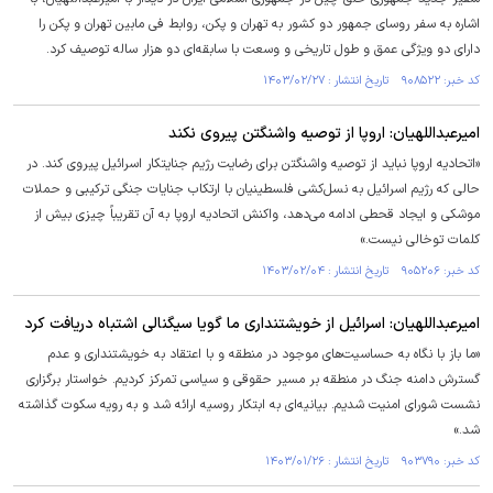
اشاره به سفر روسای جمهور دو کشور به تهران و پکن، روابط فی مابین تهران و پکن را
دارای دو ویژگی عمق و طول تاریخی و وسعت با سابقه‌ای دو هزار ساله توصیف کرد.
کد خبر: ۹۰۸۵۲۲ تاریخ انتشار : ۱۴۰۳/۰۲/۲۷
امیرعبداللهیان: اروپا از توصیه واشنگتن پیروی نکند
«اتحادیه اروپا نباید از توصیه واشنگتن برای رضایت رژیم جنایتکار اسرائیل پیروی کند. در
حالی که رژیم اسرائیل به نسل‌کشی فلسطینیان با ارتکاب جنایات جنگی ترکیبی و حملات
موشکی و ایجاد قحطی ادامه می‌دهد، واکنش اتحادیه اروپا به آن تقریباً چیزی بیش از
کلمات توخالی نیست.»
کد خبر: ۹۰۵۲۰۶ تاریخ انتشار : ۱۴۰۳/۰۲/۰۴
امیرعبداللهیان: اسرائیل از خویشتنداری ما گویا سیگنالی اشتباه دریافت کرد
«ما باز با نگاه به حساسیت‌های موجود در منطقه و با اعتقاد به خویشتنداری و عدم
گسترش دامنه جنگ در منطقه بر مسیر حقوقی و سیاسی تمرکز کردیم. خواستار برگزاری
نشست شورای امنیت شدیم. بیانیه‌ای به ابتکار روسیه ارائه شد و به رویه سکوت گذاشته
شد.»
کد خبر: ۹۰۳۷۹۰ تاریخ انتشار : ۱۴۰۳/۰۱/۲۶