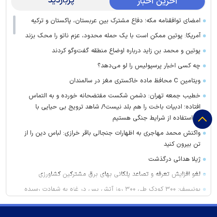
پربازدید
آخرین اخبار
امضای توافقنامه مکه؛ دفاع مشترک بین عربستان، پاکستان و ترکیه
آمریکا: پوتین ممکن است با یک حمله محدود، عزم ناتو را محک بزند
پوتین و محمد بن زاید درباره اوضاع منطقه گفت‌وگو کردند
چه کسی اخبار پرسپولیس را لو می‌دهد؟
ویتامین C محافظ ماده خاکستری مغز در سالمندان
خطیب جمعه تهران: دشمن شکست مفتضحانه خورده و به التماس
افتاده؛ ادبیات باخت را هم بلد نیست!/ شاهد ترویج بی حیایی با
سواستفاده از شرایط جنگی هستیم
واکنش محمد مهاجری به اظهارات جنجالی باقر خرازی: لباس دین را از
تن بیرون کنید
ژیلا هدائی درگذشت
لغو افزایش تعرفه و تصاعد پلکانی بهای برق مشترکین کشاورزی
یونیسف: ۳۰۰ کودک طی ۳۰۰ روز آتش بس در غزه به شهادت رسیده
اند
پیش بینی هوای چهارمحال و بختیاری تا اواسط هفته آینده