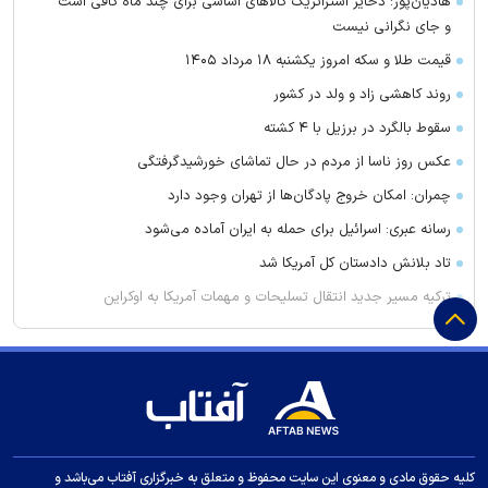
هادیان‌پور: ذخایر استراتژیک کالا‌های اساسی برای چند ماه کافی است
و جای نگرانی نیست
قیمت طلا و سکه امروز یکشنبه ۱۸ مرداد ۱۴۰۵
روند کاهشی زاد و ولد در کشور
سقوط بالگرد در برزیل با ۴ کشته
عکس روز ناسا از مردم در حال تماشای خورشیدگرفتگی
چمران: امکان خروج پادگان‌ها از تهران وجود دارد
رسانه عبری: اسرائیل برای حمله به ایران آماده می‌شود
تاد بلانش دادستان کل آمریکا شد
ترکیه مسیر جدید انتقال تسلیحات و مهمات آمریکا به اوکراین
جنگ و قطع اینترنت با خرید آنلاین ایرانی‌ها چه کرد؟
هشدار ظریف درباره مذاکرات؛ اهرم‌های جنگ را مفت از دست ندهید
تورم ۱۳۰ درصدی زنده ماندن/ شوک به سفره‌های خالی کارگران
گفتگوی نخست‌وزیر هند و معاون ترامپ/ محور رایزنی مودی و ونس
چه بود؟
کلیه حقوق مادی و معنوی این سایت محفوظ و متعلق به خبرگزاری آفتاب می‌باشد و