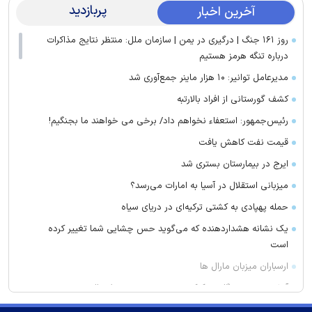
پربازدید
آخرین اخبار
روز ۱۶۱ جنگ | درگیری در یمن | سازمان ملل: منتظر نتایج مذاکرات
درباره تنگه هرمز هستیم
مدیرعامل توانیر: ۱۰ هزار ماینر جمع‌آوری شد
کشف گورستانی از افراد بالارتبه
رئیس‌جمهور: استعفاء نخواهم داد/ برخی می خواهند ما بجنگیم!
قیمت نفت کاهش یافت
ایرج در بیمارستان بستری شد
میزبانی استقلال در آسیا به امارات می‌رسد؟
حمله پهپادی به کشتی ترکیه‌ای در دریای سیاه
یک نشانه هشداردهنده که می‌گوید حس چشایی شما تغییر کرده
است
ارسباران میزبان مارال ها
آتش‌سوزی دستگاه خنک‌کننده در محدوده زیر پل عالی‌نسب تبریز
واکنش بقائی به سخنان ترامپ