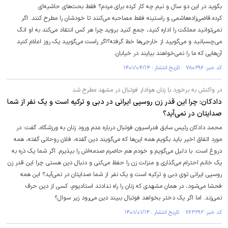
بگوید در این دو سال و نیم چه کار کرده برای مردم؟ فقط بحث‌های حاشیه‌ای
کرده.قاضی‌زاده‌هاشمی و راستینه فقط مصاحبه می‌کنند تا خودشان را مطرح کنند. اگر
نمی‌توانید مملکت را اداره کنید، جمع کنید بروید.چرا هر کس انتقاد می‌کند به او انگ
می‌چسبانید و می‌گویید از خارجی‌ها خط گرفته؟اگر راست می‌گویید یک روز اعلام کنید
آن‌هایی که ما را نمی‌خواهند بیایند در خیابان.
کد خبر: ۷۸۰۲۹۶ تاریخ انتشار : ۱۴۰۱/۰۴/۱۴
در واکنش به برخورد با زنان هوادار فوتبال در مشهد مطرح شد
دادکان: چرا این قدر زن روسپی ایرانی در دبی و ترکیه است و یک نفر از شما
صدایتان در نمی‌آید؟
محمد دادکان رئیس سابق فدراسیون فوتبال درباره عدم ورود زنان به ورزشگاه، گفت: در
مورد اتفاق اخیر باید بگویم همه این‌ها که می‌گویند دین گفته، فلان روحانی گفته، همه
دروغ است. با دلیل می‌گویم و خودم هم حاضرم صدمه‌اش را بپذیرم. اگر شما یک ذره به
یک خانم احترام می‌گذاری و منزلت زن را حفظ می‌کنی و دنبال دین هستی چرا این قدر زن
روسپی ایرانی توی دبی و ترکیه است و یک نفر از شما صدایتان در نمی‌آید؟ این همه
فحشا می‌شود، در همان مشهدی که زنان را راه ندادند استادیوم، کسی از دین حرف
نمی‌زند. اما اگر یک دختر بخواهد فوتبال ببیند دین می‌رود زیر سوال؟
کد خبر: ۷۶۳۲۹۲ تاریخ انتشار : ۱۴۰۱/۰۱/۱۴