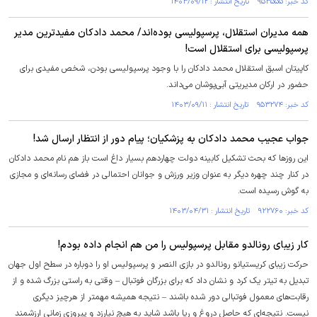
کد خبر: ۹۵۳۵۵۵ تاریخ انتشار : ۱۴۰۳/۰۹/۱۲
همه مدیران استقلال، پرسپولیسی بوده‌اند/ محمد دادکان مفیدترین مدیر
پرسپولیسی برای استقلال است!
کاپیتان اسبق استقلال محمد دادکان را با وجود پرسپولیسی بودن، شخص مفیدی برای
حضور در ارکان مدیریتی آبی‌پوشان می‌داند.
کد خبر: ۹۵۳۲۷۴ تاریخ انتشار : ۱۴۰۳/۰۹/۱۱
جواب عجیب محمد دادکان به پزشکیان؛ پیام دور از انتظار ارسال شد!
این روز‌ها که بحث تشکیل کابینه دولت چهاردهم بسیار داغ است باز هم نام محمد دادکان
در کنار چند چهره دیگر به عنوان وزیر ورزش و جوانان احتمالی در فضای رسانه‌ای و مجازی
به گوش رسیده است.
کد خبر: ۹۲۲۷۶۰ تاریخ انتشار : ۱۴۰۳/۰۴/۳۱
کار زیبای رونالدو مقابل پرسپولیس را من هم انجام داده بودم!
حرکت زیبای کریستیانو رونالدو در بازی النصر و پرسپولیس او را دوباره در سطح اول جهان
تبدیل به تیتر یک کرد و نشان داد که برای بزرگان فوتبال – وقتی به راستی بزرگ شده و از
رقابت‌های معمول فوتبالی دور شده باشند – نتیجه همیشه مهمتر از هرچیز دیگری
نیست. نتیجه‌ای که حاصل دروغ و ریا باشد شاید به هیچ نیارزد و پیروزی زمانی ارزشمند