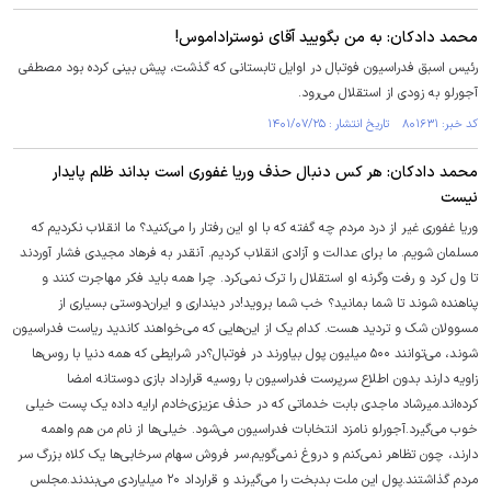
محمد دادکان: به من بگویید آقای نوستراداموس!
رئیس اسبق فدراسیون فوتبال در اوایل تابستانی که گذشت، پیش بینی کرده بود مصطفی
آجورلو به زودی از استقلال می‌رود.
کد خبر: ۸۰۱۶۳۱ تاریخ انتشار : ۱۴۰۱/۰۷/۲۵
محمد دادکان: هر کس دنبال حذف وریا غفوری است بداند ظلم پایدار
نیست
وریا غفوری غیر از درد مردم چه گفته که با او این رفتار را می‌کنید؟ ما انقلاب نکردیم که
مسلمان شویم. ما برای عدالت و آزادی انقلاب کردیم. آنقدر به فرهاد مجیدی فشار آوردند
تا ول کرد و رفت وگرنه او استقلال را ترک نمی‌کرد. چرا همه باید فکر مهاجرت کنند و
پناهنده شوند تا شما بمانید؟ خب شما بروید!در دینداری و ایران‌دوستی بسیاری از
مسوولان شک و تردید هست. کدام یک از این‌هایی که می‌خواهند کاندید ریاست فدراسیون
شوند، می‌توانند ۵۰۰ میلیون پول بیاورند در فوتبال؟در شرایطی که همه دنیا با روس‌ها
زاویه دارند بدون اطلاع سرپرست فدراسیون با روسیه قرارداد بازی دوستانه امضا
کرده‌اند.میرشاد ماجدی بابت خدماتی که در حذف عزیزی‌خادم ارایه داده یک پست خیلی
خوب می‌گیرد.آجورلو نامزد انتخابات فدراسیون می‌شود. خیلی‌ها از نام من هم واهمه
دارند، چون تظاهر نمی‌کنم و دروغ نمی‌گویم.سر فروش سهام سرخابی‌ها یک کلاه بزرگ سر
مردم گذاشتند.پول این ملت بدبخت را می‌گیرند و قرارداد ۲۰ میلیاردی می‌بندند.مجلس