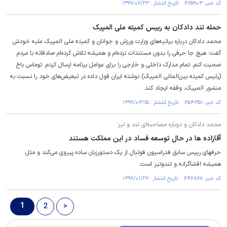
کد خبر: ۶۷۵۹۰۳ تاریخ انتشار : ۱۳۹۹/۰۷/۲۳
حمله تند دادکان به رییس کمیته ملی المپیک
محمد دادکان درباره بیانیه‌های وزارت ورزش و جوانان و کمیته ملی المپیک علیه خودش
گفت: هیچ جا حرفی را بدون مستندات نزده‌ام و همیشه تلاش کرده‌ام صادقانه با مردم
صحبت کنم. تمام مدارک داخلی و خارجی را برای عوامل برنامه ارسال کردم. توماس باخ
(رئیس کمیته بین‌المللی المپیک) نوشته ایران قول داده در تبعیض‌های خود را نسبت به
منشور المپیک، وقفه ایجاد کند.
کد خبر: ۶۵۴۳۵۱ تاریخ انتشار : ۱۳۹۹/۰۳/۱۵
محمد دادکان و دوباره مصاحبه‌ای تند و تیز
آقازاده ها در حال توسعه فساد در این مملکت هستند
حرفهای رییس سابق فدراسیون فوتبال از یک دستورزبان ساده پیروی می‌کند و مثل
همیشه افشاگرانه و تندوتیز است.
کد خبر: ۶۴۶۸۷۸ تاریخ انتشار : ۱۳۹۹/۰۱/۲۷
1
2
>