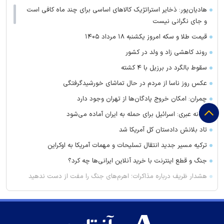
هادیان‌پور: ذخایر استراتژیک کالا‌های اساسی برای چند ماه کافی است
و جای نگرانی نیست
قیمت طلا و سکه امروز یکشنبه ۱۸ مرداد ۱۴۰۵
روند کاهشی زاد و ولد در کشور
سقوط بالگرد در برزیل با ۴ کشته
عکس روز ناسا از مردم در حال تماشای خورشیدگرفتگی
چمران: امکان خروج پادگان‌ها از تهران وجود دارد
رسانه عبری: اسرائیل برای حمله به ایران آماده می‌شود
تاد بلانش دادستان کل آمریکا شد
ترکیه مسیر جدید انتقال تسلیحات و مهمات آمریکا به اوکراین
جنگ و قطع اینترنت با خرید آنلاین ایرانی‌ها چه کرد؟
هشدار ظریف درباره مذاکرات؛ اهرم‌های جنگ را مفت از دست ندهید
تورم ۱۳۰ درصدی زنده ماندن/ شوک به سفره‌های خالی کارگران
گفتگوی نخست‌وزیر هند و معاون ترامپ/ محور رایزنی مودی و ونس
چه بود؟