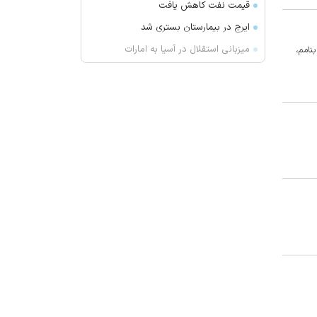
قیمت نفت کاهش یافت
ایرج در بیمارستان بستری شد
میزبانی استقلال در آسیا به امارات
نامم،
می‌رسد؟
حمله پهپادی به کشتی ترکیه‌ای در
دریای سیاه
یک نشانه هشداردهنده که می‌گوید
حس چشایی شما تغییر کرده است
ارسباران میزبان مارال ها
آتش‌سوزی دستگاه خنک‌کننده در
محدوده زیر پل عالی‌نسب تبریز
واکنش بقائی به سخنان ترامپ
وزیر خزانه داری آمریکا: در دو سال
آینده تنگه هرمز بی‌اهمیت خواهد شد
سنای آمریکا لایحه تحریم‌های گسترده
انرژی روسیه را تصویب کرد