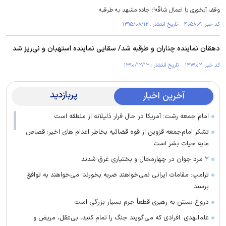
وقف آبخوری با اعمال شاقّه!؛ جاده مشهد به طرقبه
کد خبر: ۴۰۵۸۰۹ تاریخ انتشار : ۱۳۹۵/۰۸/۱۲
دهقان نماینده چناران و طرقبه شد/ سقایی نماینده استهبان و نی‌ریز شد
کد خبر: ۱۴۷۹۰۲ تاریخ انتشار : ۱۳۹۰/۱۲/۱۳
پربازدید
آخرین اخبار
امام جمعه رشت: آمریکا در حال فرار ذلیلانه از منطقه است
تشکر امام‌جمعه قزوین از قوه قضائیه بخاطر اعدام های اخیر: قصاص
مایه حیات بشر است
۲ مرد جوان در چهارمحال و بختیاری غرق شدند
ترامپ: مقامات ایرانی نمی‌خواهند ضربه بخورند؛ می‌خواهند به توافق
برسند
دروغ بستن به رهبری قطعاً جرم بسیار بزرگی است
علم‌الهدی: افرادی که می‌گویند جنگ را تمام کنید، بی‌عقل، مریض و