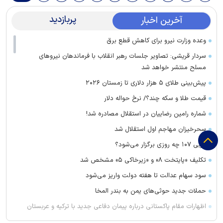
پربازدید
آخرین اخبار
وعده وزارت نیرو برای کاهش قطع برق
سردار قریشی: تصاویر جلسات رهبر انقلاب با فرماندهان نیرو‌های
مسلح منتشر خواهد شد
پیش‌بینی طلای ۵ هزار دلاری تا زمستان ۲۰۲۶
قیمت طلا و سکه چند؟/ نرخ حواله دلار
شماره رامین رضاییان در استقلال مصادره شد!
سحرخیزان مهاجم اول استقلال شد
دربی ۱۰۷ چه روزی برگزار می‌شود؟
تکلیف «پایتخت ۸» و «زیرخاکی ۵» مشخص شد
سود سهام عدالت تا هفته دولت واریز می‌شود
حملات جدید حوثی‌های یمن به بندر المخا
اظهارات مقام پاکستانی درباره پیمان دفاعی جدید با ترکیه و عربستان
سیدحسن خمینی عزادار شد