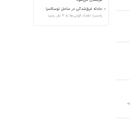
عربستان می‌شود
حادثه غرق‌شدگی در ساحل توسکاسرا
رامسر/ تعداد فوتی‌ها به ۶ نفر رسید
برخورد دو خودرو در جاده قره‌آغاج-
هشترود؛ ۳ نفر مصدوم شدند
آخرین اخطار به نانوایی‌های مرند؛
برخورد تعزیراتی با متخلفان از فردا
احتمال شنیدن صدای انفجار در
آذربایجان‌غربی
عبد السید کیست؟ چرا ناگهان به یکی
از چهره‌های مهم سیاست آمریکا تبدیل
شد؟
سردار ابن‌الرضا: دست نیرو‌های مسلح
برای پاسخ به تهدیدات پُر است
ت.
آزمون نهایی استقلال با حریف
شکست‌ناپذیر
پیراهن عالیشاه در پرسپولیس ممنوع