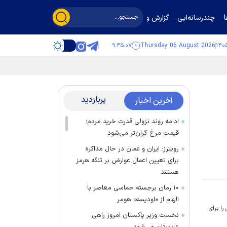
چندرسانه‌ایی
گزارش و گفت‌وگو
۹:۴۵:۰۷
Thursday 06 August 2026
پربازدید
آخرین اخبار
ادامه روند نزولی قدرت خرید مردم؛
قیمت مرغ گران‌تر می‌شود
رویترز: ایران و عمان در حال مذاکره
برای تعیین اعمال عوارض بر تنگه هرمز
هستند
۱۰ رمان برجسته حماسی معاصر با
الهام از «اودیسه» هومر
ا برای
نخست وزیر پاکستان امروز راهی