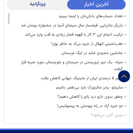
پربازدید
آخرین اخبار
تعداد حساب‌های بانکی‌تان را اینجا ببینید
بازیگر مالزیایی، فیلمساز سال سینمای آسیا در جشنواره بوسان شد
ترکیب انجام این ۳ کار با قهوه فشار زیادی به قلب وارد می‌کند
عقب‌نشینی الهلال از خرید بزرگ به خاطر پول!
جانشین مجیدی شاید در لیگ عربستان
سپاه:: یک تیم تروریستی در سیستان و بلوچستان مورد ضربه قرار
گرفت
سهم ۵ درصدی ایران از ماینینگ جهانی کاهش یافت
ساپینتو: برابر سالزبورگ باید بی‌نقص باشیم
چطور بدون دارو درد زانو را کاهش دهیم؟
دو خرید آزاد در راه پیوستن به پرسپولیس!
بنزین گران می‌شود؟
مسئولان صداوسیما چرا آمار مخاطبان برنامه‌های خود را محرمانه
کرده‌اند؟