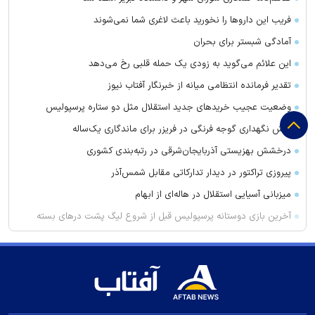
فریب این دارو‌ها را نخورید باعث لاغری شما نمی‌شوند
آمادگی شبستر برای بحران
این علائم می‌گوید به زودی یک حمله قلبی رخ می‌دهد
تقدیر فرمانده انتظامی میانه از خبرنگار آفتاب نیوز
وضعیت عجیب خرید‌های جدید استقلال مثل دو ستاره پرسپولیس
روش نگهداری گوجه فرنگی در فریزر برای ماندگاری یک‌ساله
درخشش بهزیستی آذربایجان‌شرقی در رتبه‌بندی کشوری
پیروزی تراکتور در دیدار تدارکاتی مقابل شمس‌آذر
میزبانی آسیایی استقلال در هاله‌ای از ابهام
آخرین بازی دوستانه پرسپولیس قبل از شروع لیگ پشت در‌های بسته
بادامکی: برای تارتار فقط یک نگرانی دارم
«بِش‌داش»؛ میراث کهن تبریز که در غبار مدرنیته رنگ نباخته است
هوای قم در شرایط ناسالم قرار گرفت
سوسکی که آتش را می‌شنود