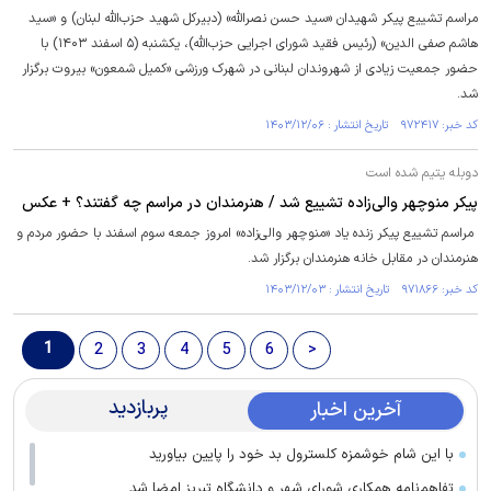
مراسم تشییع پیکر شهیدان «سید حسن نصرالله» (دبیرکل شهید حزب‌الله لبنان) و «سید
هاشم صفی الدین» (رئیس فقید شورای اجرایی حزب‌الله)، یکشنبه (۵ اسفند ۱۴۰۳) با
حضور جمعیت زیادی از شهروندان لبنانی در شهرک ورزشی «کمیل شمعون» بیروت برگزار
شد.
کد خبر: ۹۷۲۴۱۷ تاریخ انتشار : ۱۴۰۳/۱۲/۰۶
دوبله یتیم شده است
پیکر منوچهر والی‌زاده تشییع شد / هنرمندان در مراسم چه گفتند؟ + عکس
مراسم تشییع پیکر زنده یاد «منوچهر والی‌زاده» امروز جمعه سوم اسفند با حضور مردم و
هنرمندان در مقابل خانه هنرمندان برگزار شد.
کد خبر: ۹۷۱۸۶۶ تاریخ انتشار : ۱۴۰۳/۱۲/۰۳
1
2
3
4
5
6
>
پربازدید
آخرین اخبار
با این شام خوشمزه کلسترول بد خود را پایین بیاورید
تفاهم‌نامه همکاری شورای شهر و دانشگاه تبریز امضا شد