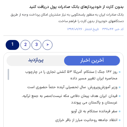
بدون كارت از خودپردازهای بانک صادرات پول دريافت كنيد
​بانک صادرات ایران به منظور پاسخگویی به نیاز مشتریان امکان پرداخت وجه از طریق
دستگاههای خودپرداز بدون کارت را فراهم ساخت.
کد خبر: ۳۳۷۰۴۴ تاریخ انتشار : ۱۳۹۴/۰۹/۲۶
1
2
3
>
پربازدید
آخرین اخبار
روز ۱۶۲ جنگ | سنتکام: آمریکا ۵۳ کشتی تجاری را در چارچوب
محاصره ایران تغییر مسیر داده
وزیر آموزش‌وپرورش: سال تحصیلی آینده حتماً حضوری است
فیدان: ایران هدف پیمان دفاعی مکه نیست/مصر به جمع ترکیه،
عربستان و پاکستان می پیوندد
سفر فرمانده سنتکام به تل آویو
انتقاد جامعه روحانیت مبارز از باقر خرازی