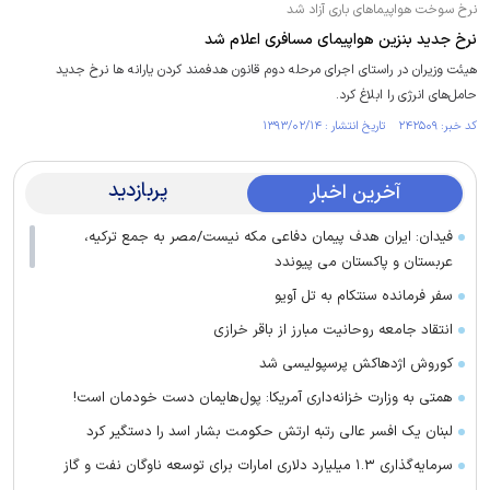
نرخ سوخت هواپیماهای باری آزاد شد
نرخ جدید بنزین هواپیمای مسافری اعلام شد
هیئت وزیران در راستای اجرای مرحله دوم قانون هدفمند کردن یارانه ها نرخ جدید
حامل‌های انرژی را ابلاغ کرد.
کد خبر: ۲۴۲۵۰۹ تاریخ انتشار : ۱۳۹۳/۰۲/۱۴
پربازدید
آخرین اخبار
فیدان: ایران هدف پیمان دفاعی مکه نیست/مصر به جمع ترکیه،
عربستان و پاکستان می پیوندد
سفر فرمانده سنتکام به تل آویو
انتقاد جامعه روحانیت مبارز از باقر خرازی
کوروش اژدهاکش پرسپولیسی شد
همتی به وزارت خزانه‌داری آمریکا: پول‌هایمان دست خودمان است!
لبنان یک افسر عالی رتبه ارتش حکومت بشار اسد را دستگیر کرد
سرمایه‌گذاری ۱.۳ میلیارد دلاری امارات برای توسعه ناوگان نفت و گاز