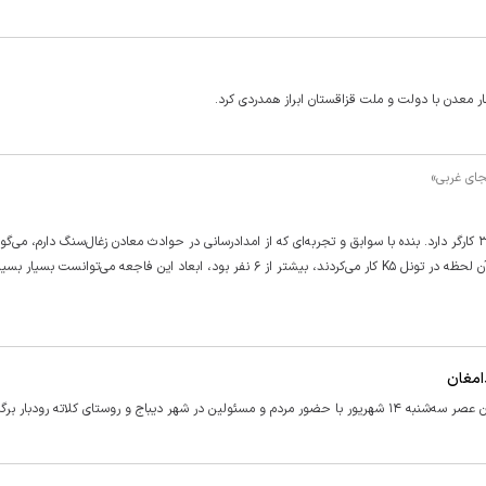
ر معدن با دولت و ملت قزاقستان ابراز همدردی کرد.
جای غربی»
آقای «س»؛ امدادگر معدن گفت: به من گفته‌اند که این معدن حدود ۳۰۰ کارگر دارد. بنده با سوابق و تجربه‌ای که از امدادرسانی در حوادث معادن زغال‌سنگ دارم، م
توجه به حجم گاز متان آزاد شده از جبهه کار، اگر تعداد کارگرانی که در آن لحظه در تونل K۵ کار می‌کردند، بیشتر از ۶ نفر بود، ابعاد این فاجعه می‌تو
امغان