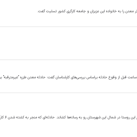
معدن را به خانواده این عزیزان و جامعه کارگری کشور تسلیت گفت.
م ساعت قبل از وقوع حادثه براساس بررسی‌های کارشناسان گفت: حادثه معدن طزره "غیرمترقبه" بو
انفجار یکی از تونل‌های معادن زغال‌سنگ معدن طزره دامغان بار 