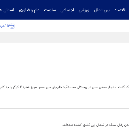
استان ها
اقتصاد
بین الملل
ورزشی
اجتماعی
سلامت
علم و فناوری
۱۶ /مرداد /۱۴۰۵
ا تکذیب کرد
رییس اورژانس پیش بیمارستانی و حوادث ۱۱۵ دانشگاه علوم پزشکی اراک گفت: انفجار معدن مس در روستای محمدآباد دلیجان طی 