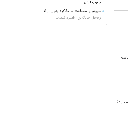
جنوب لبنان
ظریفیان: مخالفت با مذاکره بدون ارائه
راه‌حل جایگزین، راهبرد نیست
دکل‌ها قد می‌کشند
آمریکا و اسرائیل سامانه «پیکان» را
آزمایش کردند
هیچ واژه‌ای برای توصیف مسی وجود
ندارد
باعث
واردات نفت آمریکا از عربستان صفر شد
شماره یک استقلال دوباره بی‌رقیب شد!
به چه علت کودکان دچار فشارخون
می‌شوند؟
مهار آتش‌سوزی در ساختمان ۵‌طبقه
بسیاری از مسئولان حوزه ایمنی کشور در وزارت کار و وزارت صمت قول پیگیری و پیشگیری از این حوادث را پس از مرگ شش کارگر معدن طزره را داده بودند. اما مرگ بیش از ۵۰
تبریز
تصادف مرگبار پژو پارس و ساینا در
اصفهان؛ ۷ کشته و مصدوم