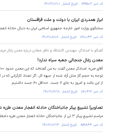
کد خبر: ۸۹۹۵۰۲ تاریخ انتشار : ۱۴۰۳/۰۱/۰۱
ابراز همدردی ایران با دولت و ملت قزاقستان
سخنگوی وزارت امور خارجه جمهوری اسلامی ایران به دنبال حادثه انفجا
کد خبر: ۸۷۰۰۴۳ تاریخ انتشار : ۱۴۰۲/۰۸/۰۶
گفتگو با امدادگر، مهندس اکتشاف و ناظر معادن درباره معدن زغال «رزم
معدن زغال جنجالی جعبه سیاه ندارد!
از این باشد و امروز به جای ۶ جسد، حداقل ۶۰ جسد داشتیم.
کد خبر: ۸۶۰۴۱۷ تاریخ انتشار : ۱۴۰۲/۰۶/۱۸
تصاویر| تشییع پیکر جانباختگان حادثه انفجار معدن طزره د
مراسم تشییع پیکر ۳ تن از جانباختگان حادثه انفجار معدن طزره دامغان عصر سه‌شنبه ۱۴ شهریور با حضور مردم و مسئولین در شهر دیباج و روستای کلاته رودبار برگزار شد.
کد خبر: ۸۵۹۸۴۴ تاریخ انتشار : ۱۴۰۲/۰۶/۱۴