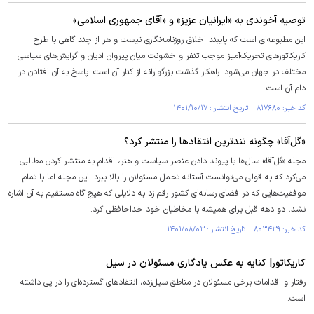
توصیه آخوندی به «ایرانیان عزیز» و «آقای جمهوری اسلامی»
این مطبوعه‌ای است که پایبند اخلاق روزنامه‌نگاری نیست و هر از چند گاهی با طرح
کاریکاتورهای تحریک‌آمیز موجب تنفر و خشونت میان پیروان ادیان و گرایش‌های سیاسی
مختلف در جهان می‌شود. راهکار گذشت بزرگوارانه از کنار آن است. پاسخ به آن افتادن در
دام آن است.
کد خبر: ۸۱۷۶۸۰ تاریخ انتشار : ۱۴۰۱/۱۰/۱۷
«گل‌آقا» چگونه تندترین انتقاد‌ها را منتشر کرد؟
مجله «گل‌آقا» سال‌ها با پیوند دادن عنصر سیاست و هنر، اقدام به منتشر کردن مطالبی
می‌کرد که به قولی می‌توانست آستانه تحمل مسئولان را بالا ببرد. این مجله اما با تمام
موفقیت‌هایی که در فضای رسانه‌ای کشور رقم زد به دلایلی که هیچ گاه مستقیم به آن اشاره
نشد، دو دهه قبل برای همیشه با مخاطبان خود خداحافظی کرد.
کد خبر: ۸۰۳۴۳۹ تاریخ انتشار : ۱۴۰۱/۰۸/۰۳
کاریکاتور| کنایه به عکس یادگاری مسئولان در سیل
رفتار و اقدامات برخی مسئولان در مناطق سیل‌زده، انتقادهای گسترده‌ای را در پی داشته
است.