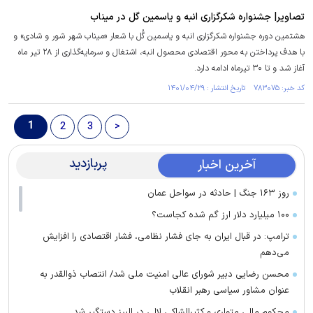
تصاویر| جشنواره شکرگزاری انبه و یاسمین گل در میناب
هشتمین دوره جشنواره شکرگزاری انبه و یاسمین گُل با شعار «میناب شهر شور و شادی» و
با هدف پرداختن به محور اقتصادی محصول انبه، اشتغال و سرمایه‌گذاری از ۲۸ تیر ماه
آغاز شد و تا ۳۰ تیرماه ادامه دارد.
کد خبر: ۷۸۳۰۷۵ تاریخ انتشار : ۱۴۰۱/۰۴/۲۹
1
2
3
>
پربازدید
آخرین اخبار
روز ۱۶۳ جنگ | حادثه در سواحل عمان
۱۰۰ میلیارد دلار ارز گم شده کجاست؟
ترامپ: در قبال ایران به جای فشار نظامی، فشار اقتصادی را افزایش
می‌دهم
محسن رضایی دبیر شورای عالی امنیت ملی شد/ انتصاب ذوالقدر به
عنوان مشاور سیاسی رهبر انقلاب
محکوم مالی متواری و کثیرالشاکی لالی در البرز دستگیر شد