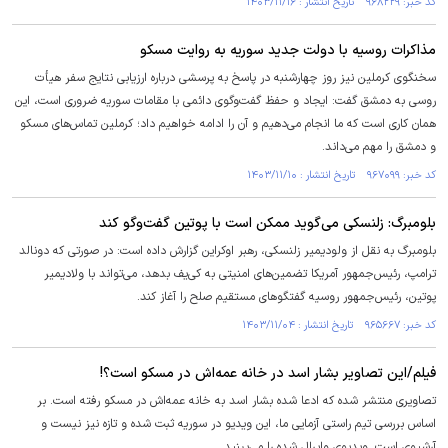
کد خبر: ۹۶۸۲۲۹ تاریخ انتشار : ۱۴۰۳/۱۱/۱۶
مذاکرات روسیه با دولت جدید سوریه به روایت مسکو
سخنگوی کرملین نیز روز چهارشنبه در پاسخ به پرسشی درباره ارزیابی نتایج سفر هیأت
روسی به دمشق گفت: ایجاد و حفظ گفت‌وگوی دائمی با مقامات سوریه ضروری است، این
همان کاری است که ما انجام می‌دهیم و آن را ادامه خواهیم داد؛ کرملین تماس‌های مسکو
و دمشق را مهم می‌داند.
کد خبر: ۹۶۷۰۹۹ تاریخ انتشار : ۱۴۰۳/۱۱/۱۰
بلومبرگ: زلنسکی می‌گوید ممکن است با پوتین گفت‌و‌گو کند
بلومبرگ به نقل از ولودیمیر زلنسکی، رهبر اوکراین گزارش داده است: در صورتی که دونالد
ترامپ، رئیس‌جمهور آمریکا تضمین‌های امنیتی به کی‌یف بدهد، می‌تواند با ولادیمیر
پوتین، رئیس‌جمهور روسیه گفتگوهای مستقیم صلح را آغاز کند.
کد خبر: ۹۶۵۶۶۷ تاریخ انتشار : ۱۴۰۳/۱۱/۰۴
فیلم/این تصاویر بشار اسد در خانه عمه‌اش در مسکو است؟!
تصاویری منتشر شده که ادعا شده بشار اسد به خانه عمه‌اش در مسکو رفته است. بر
اساس بررسی تیم راستی آزمایی ما، این ویدیو در سوریه ثبت شده و تازه نیز نیست و
آرشیوی است. ویدیوی وایرال شده را می‌بینید.