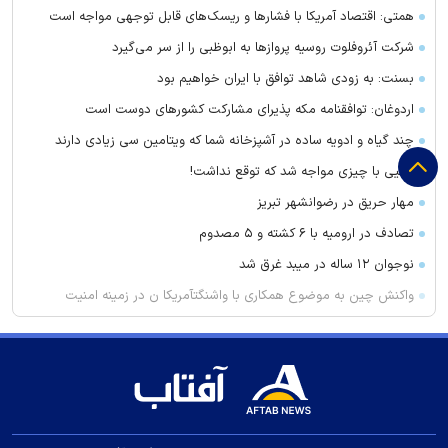
همتی: اقتصاد آمریکا با فشارها و ریسک‌های قابل توجهی مواجه است
شرکت آئروفلوت روسیه پرواز‌ها به ابوظبی را از سر می‌گیرد
بسنت: به زودی شاهد توافق با ایران خواهیم بود
اردوغان: توافقنامه مکه پذیرای مشارکت کشور‌های دوست است
چند گیاه و ادویه ساده در آشپزخانه شما که ویتامین سی زیادی دارند
یحیی با چیزی مواجه شد که توقع نداشت!
مهار حریق در رضوانشهر تبریز
تصادف در ارومیه با ۶ کشته و ۵ مصدوم
نوجوان ۱۲ ساله در میبد غرق شد
واکنش چین به موضوع همکاری با واشنگتآمریکا ن در زمینه امنیت
تاکید عراق بر پیشبرد موضوع انحصار سلاح در دست دولت
ترکیه و عربستان درباره «توافقنامه امنیتی مکه» چه گفتند؟
حضور اهالی سینما در بزرگداشت مریم همتیان
گودبرداری مرگبار در ورامین؛ یک نفر جان باخت