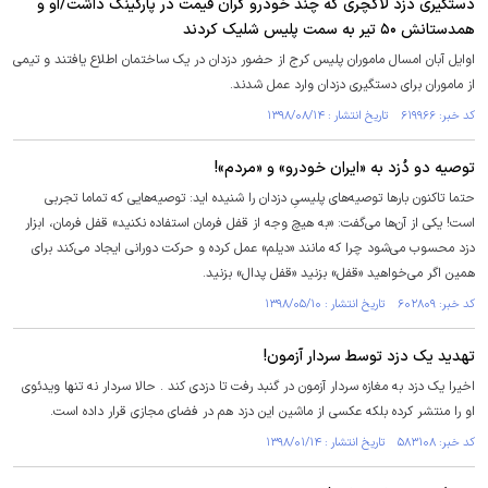
دستگیری دزد لاکچری که چند خودرو گران قیمت در پارکینگ داشت/او و
همدستانش ۵۰ تیر به سمت پلیس شلیک کردند
اوایل آبان امسال ماموران پلیس کرج از حضور دزدان در یک ساختمان اطلاع یافتند و تیمی
از ماموران برای دستگیری دزدان وارد عمل شدند.
کد خبر: ۶۱۹۹۶۶ تاریخ انتشار : ۱۳۹۸/۰۸/۱۴
توصیه دو دُزد به «ایران خودرو» و «مردم»!
حتما تاکنون بار‌ها توصیه‌های پلیسیِ دزدان را شنیده اید: توصیه‌هایی که تماما تجربی
است! یکی از آن‌ها می‌گفت: «به هیچ وجه از قفل فرمان استفاده نکنید» قفل فرمان، ابزار
دزد محسوب می‌شود چرا که مانند «دیلم» عمل کرده و حرکت دورانی ایجاد می‌کند برای
همین اگر می‌خواهید «قفل» بزنید «قفل پدال» بزنید.
کد خبر: ۶۰۲۸۰۹ تاریخ انتشار : ۱۳۹۸/۰۵/۱۰
تهدید یک دزد توسط سردار آزمون!
اخیرا یک دزد به مغازه سردار آزمون در گنبد رفت تا دزدی کند . حالا سردار نه تنها ویدئوی
او را منتشر کرده بلکه عکسی از ماشین این دزد هم در فضای مجازی قرار داده است.
کد خبر: ۵۸۳۱۰۸ تاریخ انتشار : ۱۳۹۸/۰۱/۱۴