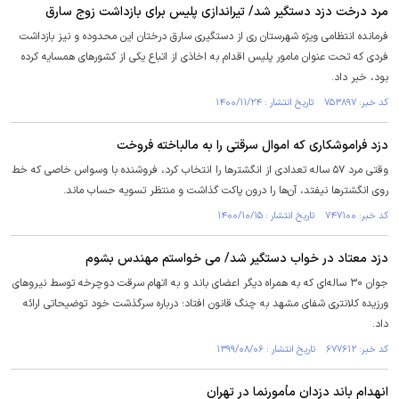
مرد درخت دزد دستگیر شد/ تیراندازی پلیس برای بازداشت زوج سارق
فرمانده انتظامی ویژه شهرستان ری از دستگیری سارق درختان این محدوده و نیز بازداشت
فردی که تحت عنوان مامور پلیس اقدام به اخاذی از اتباع یکی از کشورهای همسایه کرده
بود، خبر داد.
کد خبر: ۷۵۳۸۹۷ تاریخ انتشار : ۱۴۰۰/۱۱/۲۴
دزد فراموشکاری که اموال سرقتی را به مالباخته فروخت
وقتی مرد ۵۷ ساله تعدادی از انگشتر‌ها را انتخاب کرد، فروشنده با وسواس خاصی که خط
روی انگشتر‌ها نیفتد، آن‌ها را درون پاکت گذاشت و منتظر تسویه حساب ماند.
کد خبر: ۷۴۷۱۰۰ تاریخ انتشار : ۱۴۰۰/۱۰/۱۵
دزد معتاد در خواب دستگیر شد/ می خواستم مهندس بشوم
جوان ۳۰ ساله‌ای که به همراه دیگر اعضای باند و به اتهام سرقت دوچرخه توسط نیروهای
ورزیده کلانتری شفای مشهد به چنگ قانون افتاد؛ درباره سرگذشت خود توضیحاتی ارائه
داد.
کد خبر: ۶۷۷۶۱۲ تاریخ انتشار : ۱۳۹۹/۰۸/۰۶
انهدام باند دزدان مأمورنما در تهران