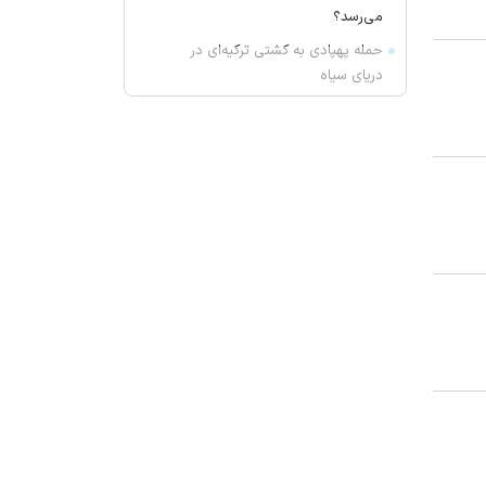
می‌رسد؟
حمله پهپادی به کشتی ترکیه‌ای در
دریای سیاه
یک نشانه هشداردهنده که می‌گوید
حس چشایی شما تغییر کرده است
ارسباران میزبان مارال ها
آتش‌سوزی دستگاه خنک‌کننده در
محدوده زیر پل عالی‌نسب تبریز
واکنش بقائی به سخنان ترامپ
وزیر خزانه داری آمریکا: در دو سال
آینده تنگه هرمز بی‌اهمیت خواهد شد
سنای آمریکا لایحه تحریم‌های گسترده
انرژی روسیه را تصویب کرد
واکنش عراقچی به توافقنامه مکه
مقاومت عراق پاسخ به حملات به حشد
الشعبی را به تعویق انداخت