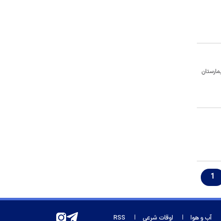
مبلغ قبض برق
سخنگوی کمیسیون امنیت ملی
مجلس: چارچوب کلی تفاهم با عمان
مشخص شده است
امضای توافقنامه مکه؛ دفاع مشترک
اهی بیمارستان
بین عربستان، پاکستان و ترکیه
آمریکا: پوتین ممکن است با یک حمله
محدود، عزم ناتو را محک بزند
پوتین و محمد بن زاید درباره اوضاع
منطقه گفت‌وگو کردند
چه کسی اخبار پرسپولیس را لو
می‌دهد؟
ویتامین C محافظ ماده خاکستری مغز
1
در سالمندان
خطیب جمعه تهران: دشمن شکست
مفتضحانه خورده و به التماس افتاده؛
آب و هوا
اوقات شرعی
RSS
ادبیات باخت را هم بلد نیست!/ شاهد