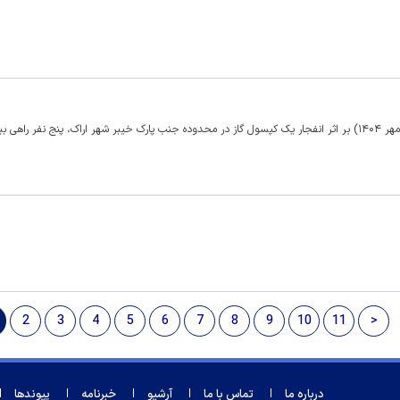
روابط عمومی اورژانس ۱۱۵ استان مرکزی اعلام کرد: عصر روز گذشته (۷ مهر ۱۴۰۴) بر اثر انفجار یک کپسول گاز در محدوده جنب پارک خیبر شهر اراک، پنج نفر ر
2
3
4
5
6
7
8
9
10
11
>
درباره ما
تماس با ما
آرشیو
خبرنامه
پیوندها