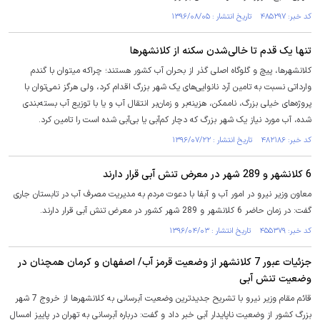
کد خبر: ۴۸۵۲۹۷ تاریخ انتشار : ۱۳۹۶/۰۸/۰۵
تنها یک قدم تا خالی‌شدن سکنه‏ از کلانشهرها
کلانشهرها، پیچ و گلوگاه اصلی گذر از بحران آب کشور هستند؛ چراکه می‏توان با گندم
وارداتی نسبت به تامین آرد نانوایی‏‌های یک شهر بزرگ اقدام کرد، ولی هرگز نمی‏‌توان با
پروژه‏‌های خیلی بزرگ، ناممکن، هزینه‏‌بر و زمان‏‌بر انتقال آب و یا با توزیع آب بسته‏‌بندی‏
شده، آب مورد نیاز یک شهر بزرگ که دچار کم‌آبی یا بی‏‌آبی شده است را تامین کرد.
کد خبر: ۴۸۲۱۸۶ تاریخ انتشار : ۱۳۹۶/۰۷/۲۲
6 کلانشهر و 289 شهر در معرض تنش آبی قرار دارند
معاون وزیر نیرو در امور آب و آبفا با دعوت مردم به مدیریت مصرف آب در تابستان جاری
گفت: در زمان حاضر 6 کلانشهر و 289 شهر کشور در معرض تنش آبی قرار دارند.
کد خبر: ۴۵۵۳۷۹ تاریخ انتشار : ۱۳۹۶/۰۴/۰۳
جزئیات عبور 7 کلانشهر از وضعیت قرمز آب/ اصفهان و کرمان همچنان در
وضعیت تنش آبی
قائم مقام وزیر نیرو با تشریح جدیدترین وضعیت آبرسانی به کلانشهرها از خروج 7 شهر
بزرگ کشور از وضعیت ناپایدار آبی خبر داد و گفت: درباره آبرسانی به تهران در پاییز امسال