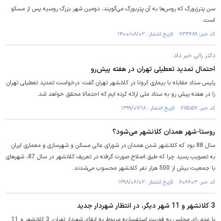
سن پترزبورگ که روس‌ها به آن پِتِربورگ می‌گویند، دومین شهر بزرگ روسیه پس از مسکو
است.
کد خبر: ۷۳۳۶۸۹ تاریخ انتشار : ۱۴۰۰/۰۸/۰۲
دکتر زالی خبر داد:
احتمال تمدید تعطیلی تهران در هفته پیش‌رو
رئیس ستاد مقابله با بیماری کرونا در کلانشهر تهران گفت: درخواست تمدید تعطیلی تهران
را در هفته پیش رو به ستاد ملی ارائه کرده ایم که احتمالا محقق خواهد شد.
کد خبر: ۶۷۵۱۵۷ تاریخ انتشار : ۱۳۹۹/۰۷/۱۸
روستا-شهر همدان کلانشهر می‌شود؟
سال 88 بود که کلانشهر شدن همدان در شورای عالی مسکن و شهرسازی و معماری ایران
به تصویب رسید چرا که طبق اصلاح صورت گرفته در تعریف کلانشهر در سال 87، شهرهای
با جمعیت بیش از 500 هزار نفر کلانشهر محسوب می‌شدند.
کد خبر: ۶۰۶۶۰۳ تاریخ انتشار : ۱۳۹۸/۰۶/۰۲
3 کلانشهر و 11 شهر دیگر، در انتظار شهردار جدید
با عدم رای مجلس به فوریت استفساریه مربوط به ابقای شهردار تهران، 3 کلانشهر و 11