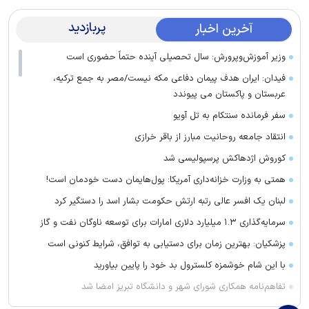
پربازدید
آخرین اخبار
وزیر آموزش‌وپرورش: سال تحصیلی آینده حتماً حضوری است
فیدان: ایران هدف پیمان دفاعی مکه نیست/مصر به جمع ترکیه،
عربستان و پاکستان می پیوندد
سفر فرمانده سنتکام به تل آویو
انتقاد جامعه روحانیت مبارز از باقر خرازی
کوروش اژدهاکش پرسپولیسی شد
همتی به وزارت خزانه‌داری آمریکا: پول‌هایمان دست خودمان است!
لبنان یک افسر عالی رتبه ارتش حکومت بشار اسد را دستگیر کرد
سرمایه‌گذاری ۱.۳ میلیارد دلاری امارات برای توسعه ناوگان نفت و گاز
پزشکیان: بهترین زمان برای دستیابی به توافق، شرایط کنونی است
با این شام خوشمزه کلسترول بد خود را پایین بیاورید
تفاهم‌نامه همکاری شورای شهر و دانشگاه تبریز امضا شد
فریب این دارو‌ها را نخورید باعث لاغری شما نمی‌شوند