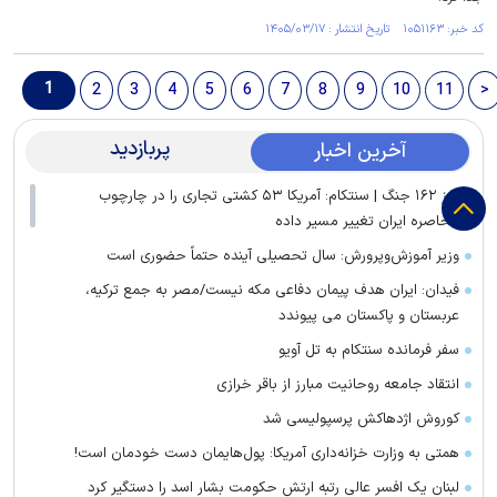
کد خبر: ۱۰۵۱۱۶۳ تاریخ انتشار : ۱۴۰۵/۰۳/۱۷
1
2
3
4
5
6
7
8
9
10
11
>
پربازدید
آخرین اخبار
روز ۱۶۲ جنگ | سنتکام: آمریکا ۵۳ کشتی تجاری را در چارچوب
محاصره ایران تغییر مسیر داده
وزیر آموزش‌وپرورش: سال تحصیلی آینده حتماً حضوری است
فیدان: ایران هدف پیمان دفاعی مکه نیست/مصر به جمع ترکیه،
عربستان و پاکستان می پیوندد
سفر فرمانده سنتکام به تل آویو
انتقاد جامعه روحانیت مبارز از باقر خرازی
کوروش اژدهاکش پرسپولیسی شد
همتی به وزارت خزانه‌داری آمریکا: پول‌هایمان دست خودمان است!
لبنان یک افسر عالی رتبه ارتش حکومت بشار اسد را دستگیر کرد