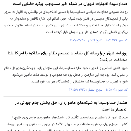
صداوسیما: اظهارات نبویان در شبکه خبر مستوجب پیگرد قضایی است
روابط عمومی معاونت سیاسی صداوسیما با صدور اطلاعیه‌ای در واکنش به اظهارات امروز
یکی از نمایندگان مجلس در آنتن زنده شبکه خبر، اعلام کرد اشاره ناقص و مخدوش به
برخی اسناد دارای طبقه‌بندی و مکاتبات مسئولان عالی کشور، مصداق تخلف قانونی بوده و
پیگیری قضایی آن در دستور کار این سازمان قرار گرفته است.
کد خبر: ۱۰۵۲۷۳۱ تاریخ انتشار : ۱۴۰۵/۰۳/۳۰
روزنامه شرق: چرا رسانه کل نظام با تصمیم نظام برای مذاکره با آمریکا علنا
مخالفت می‌کند؟
طبق قانون اساسی و قانون نحوه اداره صداوسیما، این سازمان باید جهت‌گیری‌های کل نظام
را دنبال کند. بودجه این سازمان از محل بودجه عمومی و توسط ملت تأمین می‌شود.
شورای نظارت بر صداوسیما نیز متشکل از نمایندگان هر سه قوه است.
کد خبر: ۱۰۵۲۲۱۰ تاریخ انتشار : ۱۴۰۵/۰۳/۲۵
هشدار صداوسیما به شبکه‌های ماهواره‌ای: حق پخش جام جهانی در
انحصار ما است
مدیرکل امور کالا سازمان صداوسیما تأکید کرد: شبکه‌های ماهواره‌ای فارسی‌زبان خارج از
کشور مجوزی برای پخش مسابقات جام جهانی ۲۰۲۶ در چارچوب حقوق رسانه‌ای مربوط