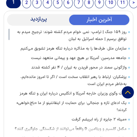
1
2
3
4
5
6
7
8
9
10
11
>
پربازدید
آخرین اخبار
روز ۱۵۹ جنگ | ترامپ: نمی خوام مردم کشته شوند؛ ترجیح میدم به
توافق برسیم | حمله اسرائیل به لبنان
سازمان ملل: طرف‌ها را به مذاکره درباره تنگه هرمز تشویق می‌کنیم
جامعه مدرسین: آمریکا بر هیچ عهد و پیمانی متعهد نیست
واژگونی سمند در محور فریدن به تیران / ۴ نفر کشته شدند
پزشکیان: ارتباط با رهبر انقلاب سخت است / اگر تا امروز مانده‌ایم،
به‌خاطر مردم ایران است
گفت وگوی وزیران خارجه آمریکا و انگلیس درباره ایران و تنگه هرمز
یک ادعای تازه و جنجالی؛ برای حمایت از اینفانتینو از ما «باج‌خواهی»
کردند!
«مینا» ۲ جایزه از راه ابریشم گرفت
مکمل کلسیم و ویتامین D واقعاً می‌توانند از شکستگی جلوگیری کنند؟