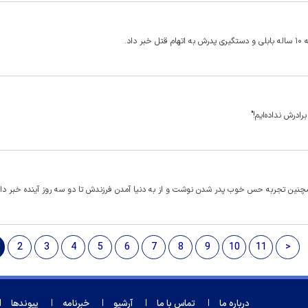
د.
رادرش نداده‌ایم!"
مچنین تجربه حس خوب پدر شدن نوشت و از به دنیا آمدن فرزندش تا دو سه روز آینده خبر داد
2
3
4
5
6
7
8
9
10
11
>
درباره ما
تماس با ما
آرشیو
خبرنامه
پیوندها