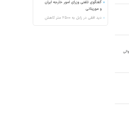
گفتگوی تلفنی وزرای امور خارجه ایران
و موریتانی
دید افقی در زابل به ۲۵۰۰ متر کاهش
یافت
آمریکا تحریم‌های جدیدی علیه کوبا
اعمال کرد
آمریکا: از پرتاب موشکی کره شمالی
الی
مطلع هستیم
جزئیات طرح مجلس درباره تنگه هرمز
کویت دستور تعطیلی تنها مدرسه
ایرانی را صادر کرد
ضرغامی: تغییر ریل، عین بصیرت است.
فرصت سوزی نکنیم
زنوزق؛ نگین پلکانی آذربایجان
جدیدترین فیلم مانی حقیقی در
جشنواره نیویورک