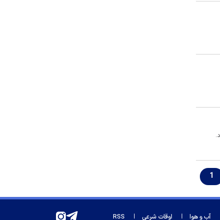
صلاح
هواپیمایی قطر پرواز‌ها به بحرین،
کویت و اربیل را از سر می‌گیرد
تغییر بزرگ در ساختار باشگاه
پرسپولیس
زیدآبادی: پاسخگو کردن محمدباقر
خرازی باید طبق موازین قانونی صورت
گیرد
محمد حقیقی درگذشت
راز شماره عجیب محمد صلاح در
.
ترابزون اسپور
شناسایی باند جعل مدارک مهاجرت/
۳۰۰ شاکی و ۴ همت کلاهبرداری
1
واکنش قوه قضاییه به ادعای شناسایی
محل استقرار شهید لاریجانی
سردار آزمون در لیست خرید تابستانی
آب و هوا
اوقات شرعی
RSS