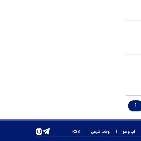
برنامه‌های خود را محرمانه کرده‌اند؟
تاجرنیا از پنجره استقلال قطع امید
کرد؟
حرف‌های گزینه پرسپولیس و استقلال از
تیم جدید!
جلسه مجلس در روز یکشنبه و دوشنبه
در بستر فضای مجازی
حسین پاکدل پس از ۳ دهه به اجرا
بازمی‌گردد
درخشش «مرد آرام» در جشنواره ایماگو
ایتالیا
«بیضایی‌خوانی» به «اژدهاک» رسید
1
بودجه سپاهان از تورم جا ماند!
بزرگترین بمب تابستان: رودری به
بارسلونا می‌رود!
آب و هوا
اوقات شرعی
RSS
چین، نفت روسیه را جایگزین نفت