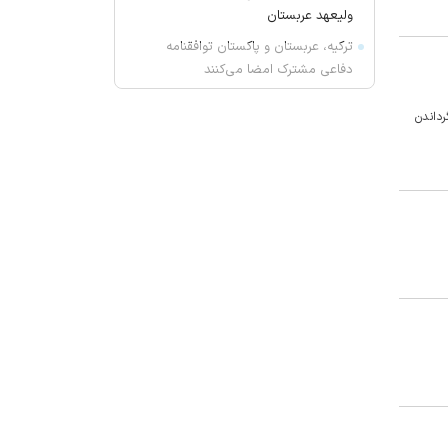
ولیعهد عربستان
ترکیه، عربستان و پاکستان توافقنامه
دفاعی مشترک امضا می‌کنند
دبیرکل سازمان بدر عراق خواستار به
رداندن
تعویق افتادن پاسخ به حمله عربستان
و آمریکا شد
روز ۱۶۰ جنگ | ترامپ: ایران همچنان
می‌تواند در تنگه هرمز شلیک کند
انفجار اتوبوس در حومه دمشق ۲
کشته و ۱۳ زخمی برجای گذاشت
قالیباف: واقعیت‌ها را بپذیرید و به
تعهدات‌تان عمل کنید
پزشکیان: اگر ارز ترجیحی را حذف
نمی‌کردیم، قطعا در زمان جنگ قحطی
پیش می‌آمد
ترامپ: اوضاع در ایران خوب پیش
می‌رود