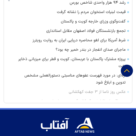
رشد ۹۴ هزار واحدی شاخص بورس
قیمت لبنیات استخوان مردم را نشانه گرفت
گفت‌وگوی وزرای خارجه کویت و پاکستان
تجمع بازنشستگان فولاد اصفهان مقابل استانداری
شرط آمریکا برای لغو محاصره دریایی ایران به روایت رویترز
ماجرای صدای انفجار در بندر خمیر چه بود؟
پروژه مشترک پاکستان با عربستان، کویت و قطر برای میزبانی ذخایر
نفت
اژه‌ای: در مورد فهرست عفو‌های مناسبتی دستورالعملی مشخص
تدوین و ابلاغ شود
عکس روز ناسا از ۳ جفت کهکشانی
وزیر اقتصاد: افزایش رقم کالابرگ به زودی انجام می‌شود
کیفرخواست برای ۶ نفر از کارکنان گرمسار به اتهام اختلاس، جعل و
رشوه
رمزارز‌ها محرک قوی برای شکستن قیمت بالاتر نیافتند