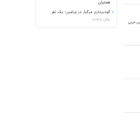
همتیان
گودبرداری مرگبار در ورامین؛ یک نفر
جان باخت
ین مربی
پایان تماس‌های تبلیغاتی مزاحم در
فرانسه
امام جمعه اهواز: می‌خواهیم عمق
آمریکا را هدف قرار دهیم تا مردم آنها
موشک خوردن را ببینند
قیمت برنج چند؟
گرانی و افت تقاضا در بازار پلاستیک
امام جمعه رشت: آمریکا در حال فرار
ذلیلانه از منطقه است
تشکر امام‌جمعه قزوین از قوه قضائیه
بخاطر اعدام های اخیر: قصاص مایه
حیات بشر است
۲ مرد جوان در چهارمحال و بختیاری
غرق شدند