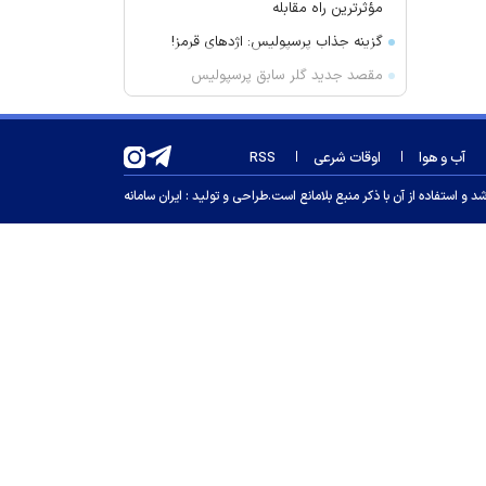
مؤثرترین راه مقابله
گزینه جذاب پرسپولیس: اژد‌های قرمز!
مقصد جدید گلر سابق پرسپولیس
مشخص شد
همه برای باز شدن پنجره استقلال پای
آب و هوا
اوقات شرعی
RSS
کار هستند
تصادف مرگبار پژو ۲۰۶ در جاده
 استفاده از آن با ذکر منبع بلامانع است.
طراحی و تولید :
ایران سامانه
ترانزیت میانه؛ ۲ نفر کشته شدند
سحر دولتشاهی: متاسفم، نمی‌خواستم
به اذان توهین کنم
مورگان فریمن: اگر پولش خوب باشد،
از ایراد‌های فیلمنامه چشم‌پوشی
می‌کنم
ضبط ۱۳ ماینر در محدوده قراملک
تبریز
مغز انسان چگونه بزرگ شد؟