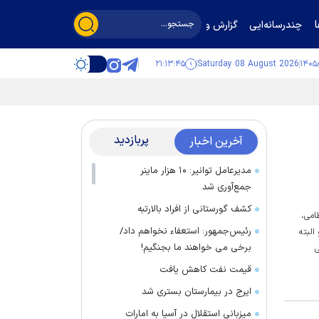
چندرسانه‌ایی
گزارش و گفت‌وگو
۲۱:۱۳:۴۶
Saturday 08 August 2026
پربازدید
آخرین اخبار
مدیرعامل توانیر: ۱۰ هزار ماینر
جمع‌آوری شد
کشف گورستانی از افراد بالارتبه
امی،
رئیس‌جمهور: استعفاء نخواهم داد/
البته
برخی می خواهند ما بجنگیم!
ی
قیمت نفت کاهش یافت
ایرج در بیمارستان بستری شد
میزبانی استقلال در آسیا به امارات