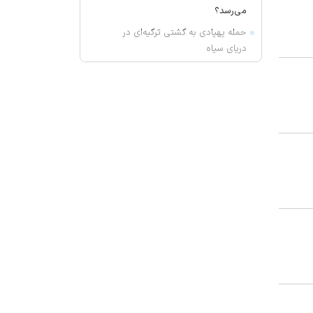
می‌رسد؟
حمله پهپادی به کشتی ترکیه‌ای در
دریای سیاه
یک نشانه هشداردهنده که می‌گوید
حس چشایی شما تغییر کرده است
ارسباران میزبان مارال ها
آتش‌سوزی دستگاه خنک‌کننده در
محدوده زیر پل عالی‌نسب تبریز
واکنش بقائی به سخنان ترامپ
وزیر خزانه داری آمریکا: در دو سال
آینده تنگه هرمز بی‌اهمیت خواهد شد
سنای آمریکا لایحه تحریم‌های گسترده
انرژی روسیه را تصویب کرد
واکنش عراقچی به توافقنامه مکه
مقاومت عراق پاسخ به حملات به حشد
الشعبی را به تعویق انداخت