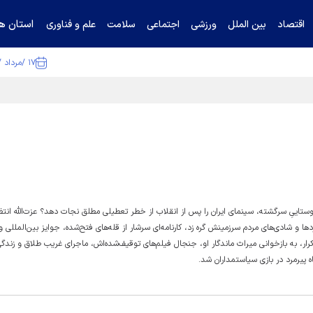
استان ها
اقتصاد
بین الملل
ورزشی
اجتماعی
سلامت
علم و فناوری
۱۷ /مرداد /۱۴۰۵
تیناف / گل‌گهر با تراکتور و سپاهان هم امتیاز شد
اییِ سرگشته، سینمای ایران را پس از انقلاب از خطر تعطیلی مطلق نجات دهد؟ عزت‌الله انتظ
 و شادی‌های مردم سرزمینش گره زد، کارنامه‌ای سرشار از قله‌های فتح‌شده، جوایز بین‌المللی و 
ر، به بازخوانی میراث ماندگار او، جنجال فیلم‌های توقیف‌شده‌اش، ماجرای غریب طلاق و زندگ
ه پیرمرد در بازی سیاستمداران شد.