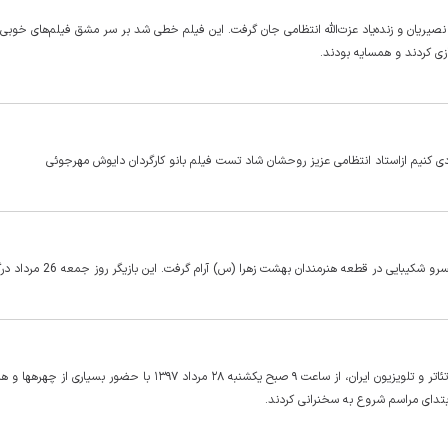
نصیریان و زنده‌یاد عزت‌الله انتظامی جان گرفت. این فیلم خطی شد بر سر مشق فیلم‌های خوبی
زی کردند و همسایه بودند.
 کنیم ازاستاد انتظامی عزیز روحشان شاد تست فیلم بانو کارگردان دایوش مهرجوئی
کیبایی در قطعه هنرمندان بهشت زهرا (س) آرام گرفت. این بازیگر روز جمعه 26 مرداد درگذشت.
مراسم تشییع پیکر مرحوم عزت الله انتظامی، بازیگر پیشکسوت سینما، تئاتر و تلویز
ابتدای مراسم شروع به سخنرانی کردند.