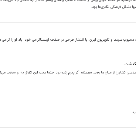
تریکو فروشی‌های خیابان صبای جنوبی هم پیرمرد را خوب به یاد دارند که دوشنبه هر هفته خیلی پیش از ساعت 2 عصر، پله‌های پاساژ «ماه» را به سخت
ا تشکل فرهنگی تئاتری‌ها بود.
 محبوب سینما و تلویزیون ایران، با انتشار طرحی در صفحه اینستاگرامی خود، یاد او را گرامی 
ی‌گذشت
ی کشاورز از میان ما رفت. مطمئنم اگر پدرم زنده بود حتما بابت این اتفاق به او سخت می‌
ید.