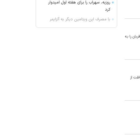
روزبه، سهراب را برای هفته اول امیدوار
کرد
با مصرف این ویتامین دیگر به آلزایمر
دچار نمی‌شوید
ارتقای آمادگی پدافندی کارشناسان
بان را به
پخش فرآورده‌های نفتی آذربایجان
شرقی
صدور بیش از ۷ هزار کارت هوشمند
سوخت در آذربایجان شرقی
برای سلامت مغز چه بخوریم؟
اظت از
خوراکی‌هایی که جای بیشتری در سفره
دارند
نایب‌رئیس هیئت ورزش‌های زورخانه‌ای
آذربایجان شرقی منصوب شد
پادگان، سکوی پرتاب خرید جدید
پرسپولیس!
۷ غذای سالم برای کنترل قند خون