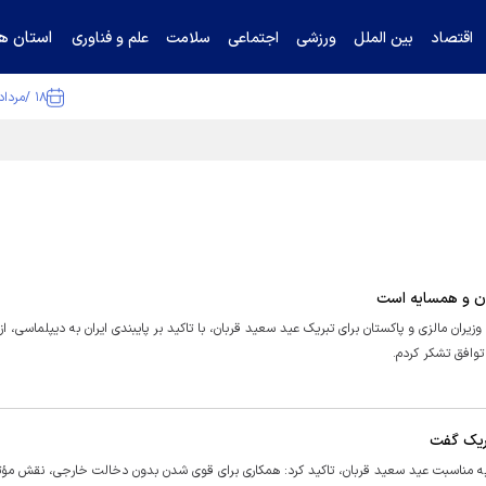
استان ها
اقتصاد
بین الملل
ورزشی
اجتماعی
سلامت
علم و فناوری
۱۸ /مرداد /۱۴۰۵
ا تکذیب کرد
ان و همسایه است
ن مالزی و پاکستان برای تبریک عید سعید قربان، با تاکید بر پایبندی ایران به دیپلماسی، ا
توافق تشکر کردم.
بریک گفت
 مناسبت عید سعید قربان، تاکید کرد: همکاری برای قوی شدن بدون دخالت خارجی، نقش مؤث