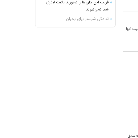
فریب این دارو‌ها را نخورید باعث لاغری
شما نمی‌شوند
آمادگی شبستر برای بحران
این علائم می‌گوید به زودی یک حمله
یب آنها
قلبی رخ می‌دهد
نخست‌وزیر کردستان عراق: منطقه ما
نمی‌خواهد بخشی از هیچ درگیری
باشد
تقدیر فرمانده انتظامی میانه از خبرنگار
آفتاب نیوز
وضعیت عجیب خرید‌های جدید
استقلال مثل دو ستاره پرسپولیس
روش نگهداری گوجه فرنگی در فریزر
برای ماندگاری یک‌ساله
درخشش بهزیستی آذربایجان‌شرقی در
رتبه‌بندی کشوری
پیروزی تراکتور در دیدار تدارکاتی مقابل
ر نیز سرپرست سابق