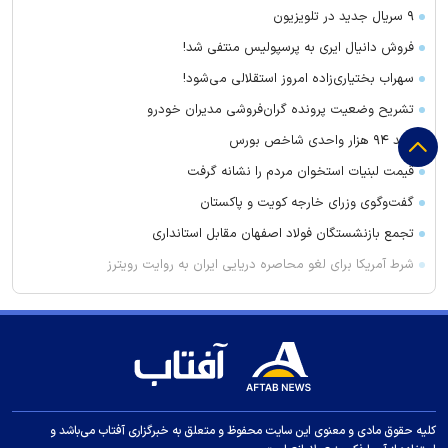
۹ سریال جدید در تلویزیون
فروش دانیال ایری به پرسپولیس منتفی شد!
سهراب بختیاری‌زاده امروز استقلالی می‌شود!
تشریح وضعیت پرونده گران‌فروشی مدیران خودرو
رشد ۹۴ هزار واحدی شاخص بورس
قیمت لبنیات استخوان مردم را نشانه گرفت
گفت‌وگوی وزرای خارجه کویت و پاکستان
تجمع بازنشستگان فولاد اصفهان مقابل استانداری
شرط آمریکا برای لغو محاصره دریایی ایران به روایت رویترز
ماجرای صدای انفجار در بندر خمیر چه بود؟
پروژه مشترک پاکستان با عربستان، کویت و قطر برای میزبانی ذخایر
نفت
اژه‌ای: در مورد فهرست عفو‌های مناسبتی دستورالعملی مشخص
تدوین و ابلاغ شود
کلیه حقوق مادی و معنوی این سایت محفوظ و متعلق به خبرگزاری آفتاب می‌باشد و
عکس روز ناسا از ۳ جفت کهکشانی