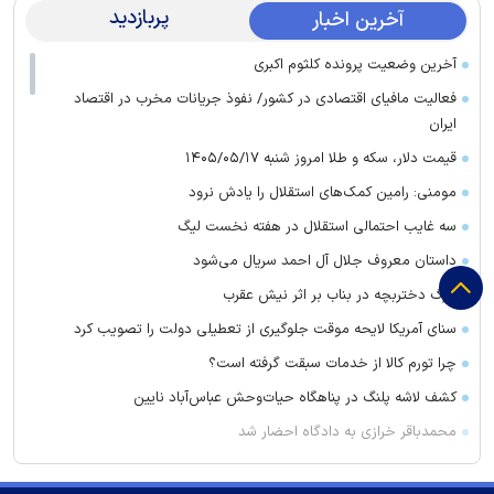
پربازدید
آخرین اخبار
آخرین وضعیت پرونده کلثوم اکبری
فعالیت مافیای اقتصادی در کشور/ نفوذ جریانات مخرب در اقتصاد
ایران
قیمت دلار، سکه و طلا امروز شنبه ۱۴۰۵/۰۵/۱۷
مومنی: رامین کمک‌های استقلال را یادش نرود
سه غایب احتمالی استقلال در هفته نخست لیگ
داستان معروف جلال آل احمد سریال می‌شود
مرگ دختربچه در بناب بر اثر نیش عقرب
سنای آمریکا لایحه موقت جلوگیری از تعطیلی دولت را تصویب کرد
چرا تورم کالا از خدمات سبقت گرفته است؟
کشف لاشه پلنگ در پناهگاه حیات‌وحش عباس‌آباد نایین
محمدباقر خرازی به دادگاه احضار شد
ولایتی: نیرو‌های خارجی باید منطقه را ترک کنند