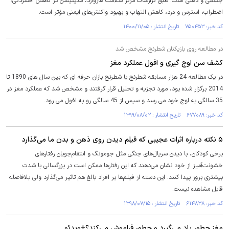
جسمی و ذهنی است. طبق گزارشات مرکز سلامت هاروارد، مدیتیشن در کاهش افسردگی،
اضطراب، استرس و درد، کاهش التهاب و بهبود واکنش‌های ایمنی مؤثر است.
کد خبر: ۷۵۰۴۵۳ تاریخ انتشار : ۱۴۰۰/۱۱/۰۵
در مطالعه روی بازیکنان شطرنج مشخص شد
کشف سن اوج گیری و افول عملکرد مغز
در یک مطالعه 24 هزار مسابقه شطرنج با شطرنج بازان حرفه ای که بین سال های 1890 تا
2014 برگزار شده بود، مورد تجزیه و تحلیل قرار گرفتند و مشخص شد که عملکرد مغز در
35 سالگی به اوج خود می رسد و سپس از 45 سالگی رو به افول می رود.
کد خبر: ۶۷۷۰۸۹ تاریخ انتشار : ۱۳۹۹/۰۸/۰۲
۵ نکته درباره اثرات عجیبی که فیلم دیدن روی ذهن و بدن ما می‌گذارد
برخی کودکان، با دیدن سریال‌های جنگی مثل جومونگ و انتقام‌جویان رفتارهای
خشونت‌آمیز از خود نشان می‌دهند که این رفتارها ممکن است در بزرگسالی با شدت
بیشتری بروز پیدا کنند. این دسته از فیلم‌ها بر افراد بالغ هم تاثیر می‌گذارد ولی بلافاصله
قابل مشاهده نیست.
کد خبر: ۶۱۴۸۳۸ تاریخ انتشار : ۱۳۹۸/۰۷/۱۵
مغز چطور یاد می‌گیرد و چطور فراموش می‌کند؟+ویدئو