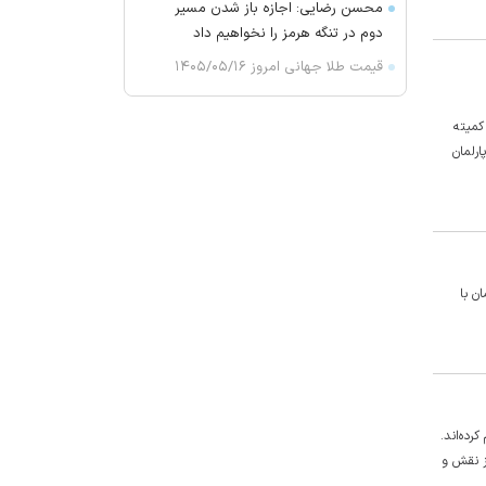
محسن رضایی: اجازه باز شدن مسیر
دوم در تنگه هرمز را نخواهیم داد
قیمت طلا جهانی امروز ۱۴۰۵/۰۵/۱۶
۲ کشته و ۱۵ مجروح بر اثر تیراندازی
در یک مدرسه در تایلند
 کمیته
رلمان
دولت یمن: ۱۷ نفر در حمله حوثی‌ها
کشته شدند
چای داغ بنوشید سرطان می‌گیرید
ترامپ: جنگ بزودی پایان می‌یابد
گفتگوی تلفنی رئیس‌جمهور فرانسه و
ان با
ولیعهد عربستان
ترکیه، عربستان و پاکستان توافقنامه
دفاعی مشترک امضا می‌کنند
دبیرکل سازمان بدر عراق خواستار به
تعویق افتادن پاسخ به حمله عربستان
رده‌اند.
و آمریکا شد
ز نقش و