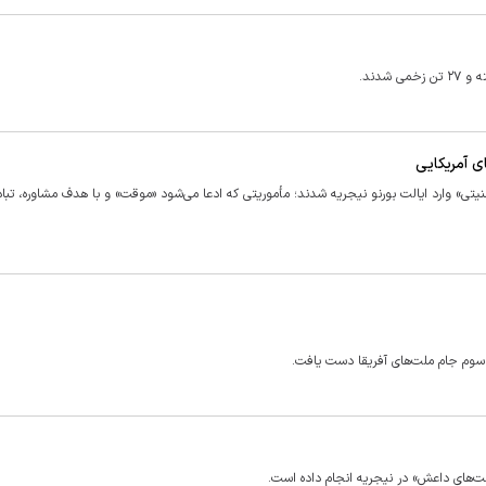
ای آمریکایی
یتی» وارد ایالت بورنو نیجریه شدند؛ مأموریتی که ادعا می‌شود «موقت» و با هدف مشاوره، تبا
 سوم جام ملت‌های آفریقا دست یافت.
ست‌های داعش» در نیجریه انجام داده است.