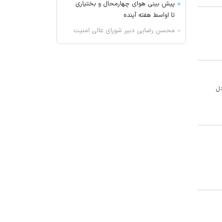
پیش بینی هوای چهارمحال و بختیاری
تا اواسط هفته آینده
محسن رضایی دبیر شورای عالی امنیت
ملی شد؟
۹۴ میلیارد یورو در اختیار تراستی ها
سیگنال با کاربران اندروید راه آمد
تهران خنک‌تر می‌شود
دل
بقایای یک جسد در ارتفاعات شمیرانات
کشف شد
پیکاپ برقی ارزان فورد در راه بازار
عبور ۳۳ کشتی از طریق تنگه هرمز در
یک هفته
همراه با فیلم‌های آخر هفته تلویزیون؛
از «غلاف تمام فلزی» تا «پست»
دستگیری نزدیک به ۳ هزار سارق در
آذربایجان‌شرقی