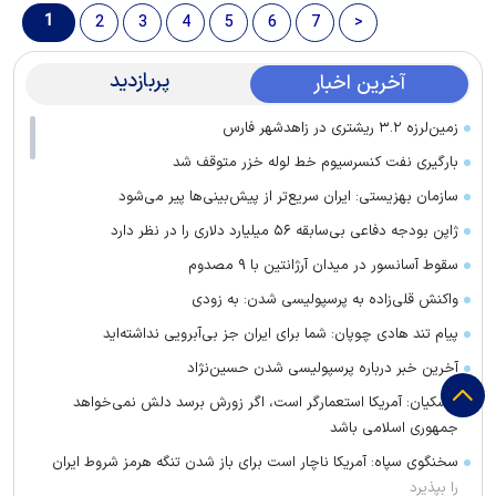
1
2
3
4
5
6
7
>
پربازدید
آخرین اخبار
زمین‌لرزه ۳.۲ ریشتری در زاهدشهر فارس
بارگیری نفت کنسرسیوم خط لوله خزر متوقف شد
سازمان بهزیستی: ایران سریع‌تر از پیش‌بینی‌ها پیر می‌شود
ژاپن بودجه دفاعی بی‌سابقه ۵۶ میلیارد دلاری را در نظر دارد
سقوط آسانسور در میدان آرژانتین با ۹ مصدوم
واکنش قلی‌زاده به پرسپولیسی شدن: به زودی
پیام تند هادی چوپان: شما برای ایران جز بی‌آبرویی نداشته‌اید
آخرین خبر درباره پرسپولیسی شدن حسین‌نژاد
پزشکیان: آمریکا استعمارگر است، اگر زورش برسد دلش نمی‌خواهد
جمهوری اسلامی باشد
سخنگوی سپاه: آمریکا ناچار است برای باز شدن تنگه هرمز شروط ایران
را بپذیرد