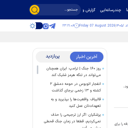
چندرسانه‌ایی
گزارش و گفت‌وگو
۲۳:۲۱:۰۶
Friday 07 August 2026
پربازدید
آخرین اخبار
روز ۱۶۰ جنگ | ترامپ: ایران همچنان
می‌تواند در تنگه هرمز شلیک کند
انفجار اتوبوس در حومه دمشق ۲
ود،
کشته و ۱۳ زخمی برجای گذاشت
قالیباف: واقعیت‌ها را بپذیرید و به
تعهدات‌تان عمل کنید
پزشکیان: اگر ارز ترجیحی را حذف
نمی‌کردیم، قطعا در زمان جنگ قحطی
 را برای