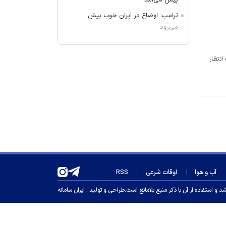
پیش می‌آمد
ترامپ: اوضاع در ایران خوب پیش
می‌رود
برکناری دو مقام ارشد موساد
گفتگوی تلفنی وزرای امور خارجه ایران
وچه به انتظار
و موریتانی
دید افقی در زابل به ۲۵۰۰ متر کاهش
یافت
آمریکا تحریم‌های جدیدی علیه کوبا
اعمال کرد
آمریکا: از پرتاب موشکی کره شمالی
مطلع هستیم
جزئیات طرح مجلس درباره تنگه هرمز
آب و هوا
اوقات شرعی
RSS
کویت دستور تعطیلی تنها مدرسه
 استفاده از آن با ذکر منبع بلامانع است.
طراحی و تولید :
ایران سامانه
ایرانی را صادر کرد
ضرغامی: تغییر ریل، عین بصیرت است.
فرصت سوزی نکنیم