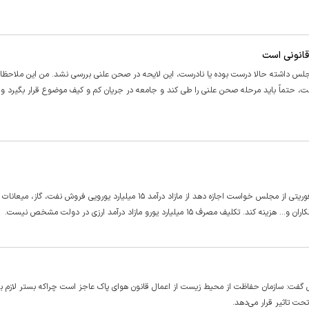
قانونی است
لس داشته حالا درست بوده یا نادرست، این لایحه در صحن علنی بررسی نشد. من این ملاحظات
، حتماً باید مرحله صحن علنی را طی کند و جامعه در جریان کم و کیف موضوع قرار بگیرد و ن
احمد علیرضابیگی گفت: در تیرماه ۱۴۰۲. دولت با ارسال یک لایحه دو فوریتی از مجلس خواست اجازه دهد از مازاد درآمد ۱۵ میلیارد یورویی فروش نفت، 
 میلیارد یورو مازاد درآمد ارزی در دولت مشخص نیست.
فت: سازمان حفاظت از محیط زیست از اعمال قانون هوای پاک عاجز است چراکه بستر لازم بر
حت تاثیر قرار می‌دهد.