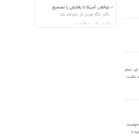
ذوالقدر: آمریکا تا رفتارش را تصحیح
نکند تنگه هرمز باز نخواهد شد
آنتونی کنی درگذشت
محل میزبانی استقلال و پرسپولیس در
لیگ برتر
پیوس: توقع ما از تارتار قهرمانی است
سوسن پرور: دیگر «عاشق» حرفه‌ام
نیستم
رد: تمام
اسرار «پیرآباد» در ایلخچی
ود داشت
آزادی و تختی تا آخر سال از دسترس
خارج شد
صادقی: استقلال را این‌طور نمی‌شود
اداره کرد!
قیمت امروز طلا چند؟ / سکه در آستانه
اه خواسته
بازگشت به کانال ۱۸۸ میلیون
زه با
فرهاد مجیدی قهرمانی آسیا را به رخ