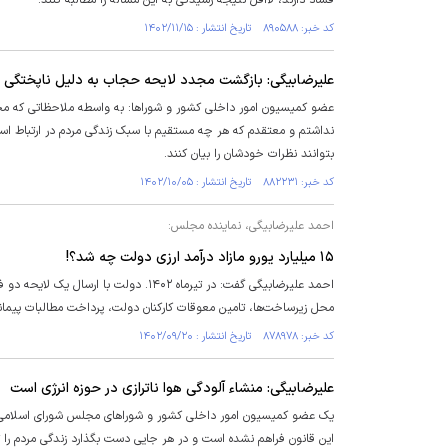
فساد دارند، لااقل نتیجه رسیدگی به این مساله را مطالبه کنند.
کد خبر: ۸۹۰۵۸۸ تاریخ انتشار : ۱۴۰۲/۱۱/۱۵
علیرضابیگی: بازگشت مجدد لایحه حجاب به دلیل ناپختگی 
عضو کمیسیون امور داخلی کشور و شورا‌ها: به واسطه ملاحظاتی که مج
نداشتم و معتقدم که هر چه مستقیم با سبک زندگی مردم در ارتباط است
بتوانند نظرات خودشان را بیان کنند.
کد خبر: ۸۸۲۲۳۱ تاریخ انتشار : ۱۴۰۲/۱۰/۰۵
احمد علیرضابیگی، نماینده مجلس:
۱۵ میلیارد یورو مازاد درآمد ارزی دولت چه شد؟!
محل زیرساخت‌ها، تامین معوقات کارکنان دولت، پرداخت مطالبات پیمانکاران و... هزینه کند. تکلیف مصرف ۱۵
کد خبر: ۸۷۸۹۷۸ تاریخ انتشار : ۱۴۰۲/۰۹/۲۰
علیرضابیگی: منشاء آلودگی هوا ناترازی در حوزه انرژی است
یک عضو کمیسیون امور داخلی کشور و شورا‌های مجلس شورای اسلامی گ
این قانون فراهم نشده است و در هر جایی دست بگذارد زندگی مردم را ت