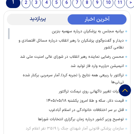
1
2
3
4
5
6
7
8
9
10
11
>
پربازدید
آخرین اخبار
بیانیه مجلس به پزشکیان درباره سهمیه بنزین
دیدار و گفت‌وگوی پزشکیان با رهبر انقلاب درباره مسائل اقتصادی و
نظامی کشور
محسن رضایی نماینده رهبر انقلاب در شورای عالی امنیت ملی شد
انیمیشن «یارپ» وارد فاز تولید شد
تراکتور با ربیعی همه نتایج را تجربه کرد/ آمار سرمربی برکنار شده
تی‌تی‌ها
جزئیات تغییر ناگهانی روی نیمکت تراکتور
قیمت دلار، سکه و طلا امروز یکشنبه ۱۴۰۵/۰۵/۱۸
قتل بر سر اختلافات خانوادگی در اسلام آبادغرب
توضیح وزیر کشور درباره زمان برگزاری انتخابات شورا‌ها
سازمان پزشکی قانونی آمار شهدای جنگ را ۳۵۱۹ نفر اعلام کرد