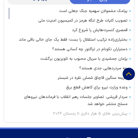
پیامک مشمولان سهمیه جنگ جعلی است
تصویب کلیات طرح تنگه هرمز در کمیسیون امنیت ملی
قمصری کنسرت‌هایش را شروع کرد
بختیاری‌زاده ترکیب استقلال را بست؛ فقط یک جای خالی باقی ماند
دستیاران نکونام در تراکتور چه کسانی هستند؟
پژمان جمشیدی با سریال محبوب به تلویزیون برگشت
چه سردرد‌هایی جدی هستند؟
جریمه سنگین قاچاق شمش نقره در شبستر
وعده وزارت نیرو برای کاهش قطع برق
سردار قریشی: تصاویر جلسات رهبر انقلاب با فرماندهان نیرو‌های
مسلح منتشر خواهد شد
پیش‌بینی طلای ۵ هزار دلاری تا زمستان ۲۰۲۶
قیمت طلا و سکه چند؟/ نرخ حواله دلار
شماره رامین رضاییان در استقلال مصادره شد!