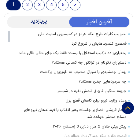
1
2
3
4
5
>
پربازدید
آخرین اخبار
تصویب کلیات طرح تنگه هرمز در کمیسیون امنیت ملی
قمصری کنسرت‌هایش را شروع کرد
بختیاری‌زاده ترکیب استقلال را بست؛ فقط یک جای خالی باقی ماند
دستیاران نکونام در تراکتور چه کسانی هستند؟
پژمان جمشیدی با سریال محبوب به تلویزیون برگشت
چه سردرد‌هایی جدی هستند؟
جریمه سنگین قاچاق شمش نقره در شبستر
وعده وزارت نیرو برای کاهش قطع برق
سردار قریشی: تصاویر جلسات رهبر انقلاب با فرماندهان نیرو‌های
مسلح منتشر خواهد شد
پیش‌بینی طلای ۵ هزار دلاری تا زمستان ۲۰۲۶
قیمت طلا و سکه چند؟/ نرخ حواله دلار