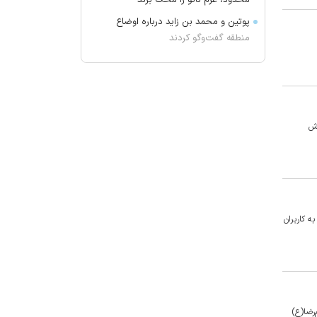
محدود، عزم ناتو را محک بزند
پوتین و محمد بن زاید درباره اوضاع
منطقه گفت‌وگو کردند
چه کسی اخبار پرسپولیس را لو
می‌دهد؟
ویتامین C محافظ ماده خاکستری مغز
در سالمندان
زش
خطیب جمعه تهران: دشمن شکست
مفتضحانه خورده و به التماس افتاده؛
ادبیات باخت را هم بلد نیست!/ شاهد
ترویج بی حیایی با سواستفاده از
شرایط جنگی هستیم
ه کاربران
واکنش محمد مهاجری به اظهارات
جنجالی باقر خرازی: لباس دین را از تن
بیرون کنید
ژیلا هدائی درگذشت
لغو افزایش تعرفه و تصاعد پلکانی
 جاده امام‌رضا(ع)
بهای برق مشترکین کشاورزی