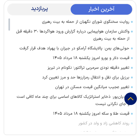
پربازدید
آخرین اخبار
روایت سخنگوی شورای نگهبان از حمله به بیت رهبری
واکنش سازمان هواپیمایی درباره گزارش ورود هواگرد‌ها ٣٠ دقیقه قبل
از حمله به بیت رهبری
حوثی‌های یمن: پالایشگاه آرامکو در جیزان با پهپاد هدف قرار گرفت
قیمت دلار و یورو امروز یکشنبه ۱۸ مرداد ۱۴۰۵
تغییر دقیقه نودی سرمربی تراکتور؛ نکونام در تبریز
برزیل برای نقل‌ و انتقال رمزارز‌ها حد و مرز تعیین کرد
تغییر عجیب میانگین قیمت مسکن در تهران
هادیان‌پور: ذخایر استراتژیک کالا‌های اساسی برای چند ماه کافی است
و جای نگرانی نیست
قیمت طلا و سکه امروز یکشنبه ۱۸ مرداد ۱۴۰۵
روند کاهشی زاد و ولد در کشور
سقوط بالگرد در برزیل با ۴ کشته