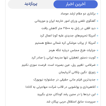
پربازدید
آخرین اخبار
برکناری دو مقام ارشد موساد
گفتگوی تلفنی وزرای امور خارجه ایران و موریتانی
دید افقی در زابل به ۲۵۰۰ متر کاهش یافت
آمریکا تحریم‌های جدیدی علیه کوبا اعمال کرد
آمریکا: از پرتاب موشکی کره شمالی مطلع هستیم
جزئیات طرح مجلس درباره تنگه هرمز
کویت دستور تعطیلی تنها مدرسه ایرانی را صادر کرد
ضرغامی: تغییر ریل، عین بصیرت است. فرصت سوزی نکنیم
زنوزق؛ نگین پلکانی آذربایجان
جدیدترین فیلم مانی حقیقی در جشنواره نیویورک
کلاهبرداری و پولشویی در قالب شرکت مهاجرتی به کانادا
این درد‌ها را در سنین رشد کودکان جدی بگیرید
سرپرست سابق استقلال مربی پیکان شد