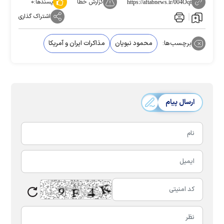
گزارش خطا
پسندها:
۰
https://aftabnews.ir/004Oqt
اشتراک گذاری
برچسب‌ها:
محمود نبویان
مذاکرات ایران و آمریکا
ارسال پیام