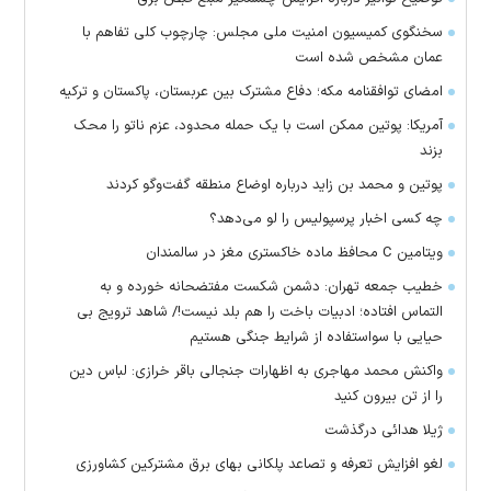
سخنگوی کمیسیون امنیت ملی مجلس: چارچوب کلی تفاهم با
عمان مشخص شده است
امضای توافقنامه مکه؛ دفاع مشترک بین عربستان، پاکستان و ترکیه
آمریکا: پوتین ممکن است با یک حمله محدود، عزم ناتو را محک
بزند
پوتین و محمد بن زاید درباره اوضاع منطقه گفت‌وگو کردند
چه کسی اخبار پرسپولیس را لو می‌دهد؟
ویتامین C محافظ ماده خاکستری مغز در سالمندان
خطیب جمعه تهران: دشمن شکست مفتضحانه خورده و به
التماس افتاده؛ ادبیات باخت را هم بلد نیست!/ شاهد ترویج بی
حیایی با سواستفاده از شرایط جنگی هستیم
واکنش محمد مهاجری به اظهارات جنجالی باقر خرازی: لباس دین
را از تن بیرون کنید
ژیلا هدائی درگذشت
لغو افزایش تعرفه و تصاعد پلکانی بهای برق مشترکین کشاورزی