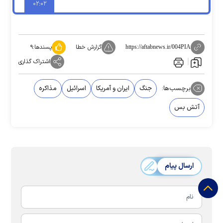
۰۲:۰۲
گزارش خطا
پسندها:
۹
https://aftabnews.ir/004PIA
اشتراک گذاری
برچسب‌ها:
جنگ
ایران و آمریکا
اسرائیل
مذاکره
آتش بس
ارسال پیام