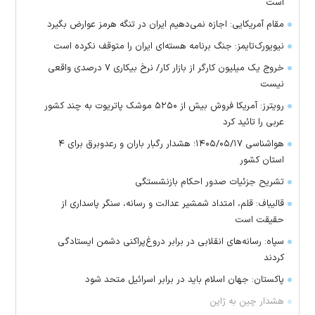
است
مقام آمریکایی: اجازه نمی‌دهیم ایران در تنگه هرمز عوارض بگیرد
نیویورک‌تایمز: جنگ برنامه هسته‌ای ایران را متوقف نکرده است
خروج یک میلیون کارگر از بازار کار/ نرخ بیکاری ۷ درصدی واقعی
نیست
رویترز: آمریکا فروش بیش از ۵۲۵۰ موشک پاتریوت به چند کشور
عربی را تائید کرد
هواشناسی ۱۴۰۵/۰۵/۱۷؛ هشدار رگبار باران و رعدوبرق برای ۴
استان کشور
تشریح جزئیات صدور احکام بازنشستگی
قالیباف: قلم، امتداد شمشیر عدالت و رسانه، سنگر پاسداری از
حقیقت است
سپاه: رسانه‌های انقلابی در برابر دروغ‌پراکنی دشمن ایستادگی
کردند
پاکستان: جهان اسلام باید در برابر اسرائیل متحد شود
هشدار چین به ژاپن