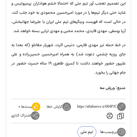
این تصمیم تعجب آور تیم ملی که احتمالا خشم هواداران پرسپولیس و
شاید حتی دیگر تیم‌ها را در مورد امیرحسین محمودی به خود جلب کند،
در حالی است که فهرست وینگر‌های تیم ملی ایران با علیرضا جهانبخش،
آریا یوسفی، مهدی قایدی، محمد محبی و مهدی ترابی بسته خواهد شد.
در خط حمله نیز مهدی طارمی، دنیس اکرت، شهریار مغانلو (که بعدا به
جای روزبه چشمی دعوت شد) به همراه امیرحسین حسین‌زاده و علی
علیپور حضور خواهند داشت تا کسری طاهری ۱۹ ساله حسرت حضور در
جام جهانی را بخورد.
منبع:
ورزش سه
گزارش خطا
پسندها:
۰
https://aftabnews.ir/004PJC
اشتراک گذاری
برچسب‌ها:
تیم ملی