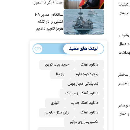
است / اگر تا امروز
 کیفیت
مانده‌ایم، به‌خاطر
یازهای
سنتکام: مسیر ۴۸
مردم ایران است
کشتی را در تنگه
هرمز تغییر دادیم
‌شود و
 دنبال
لینک های مفید
 بهداشت
دانلود اهنگ
خرید بیت کوین
پنجره دوجداره
راز بقا
 ساختار
ر مسیر
نمایندگی مجاز بوش
دانلود آهنگ رز‌ موزیک
دانلود آهنگ جدید
آلپاری
و سایر
دانلود اهنگ
رزرو هتل خارجی
هادهای
نکسو رمزارزی نوآور